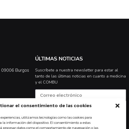
ÚLTIMAS NOTICIAS
0, 09006 Burgos
Suscríbete a nuestra newsletter para estar al
tanto de las últimas noticias en cuanto a medicina
y el COMBU
tionar el consentimiento de las cookies
Acepto la
política de privacidad
 experiencias, utilizamos tecnologías como las cookies para
Suscribirse
 la información del dispositivo. El consentimiento a estas
irá procesar datos como el comportamiento de navegación o las