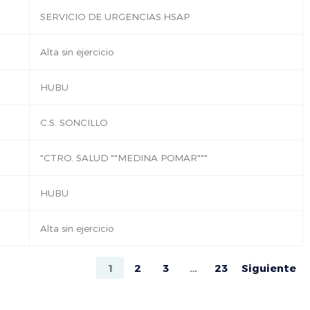
SERVICIO DE URGENCIAS.HSAP
Alta sin ejercicio
HUBU
C.S. SONCILLO
"CTRO. SALUD ""MEDINA POMAR"""
HUBU
Alta sin ejercicio
1
2
3
…
23
Siguiente