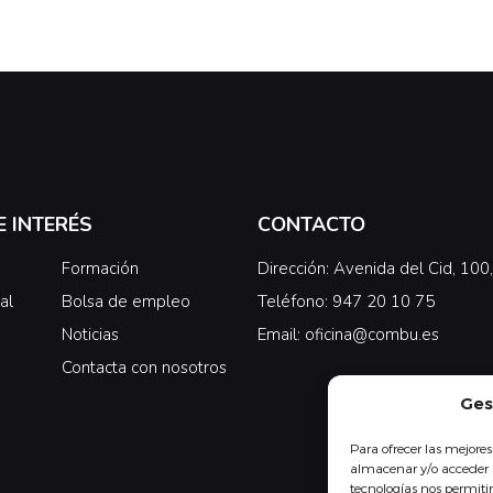
E INTERÉS
CONTACTO
Formación
Dirección: Avenida del Cid, 10
al
Bolsa de empleo
Teléfono: 947 20 10 75
Noticias
Email: oficina@combu.es
Contacta con nosotros
Ges
Para ofrecer las mejores
almacenar y/o acceder a
tecnologías nos permit