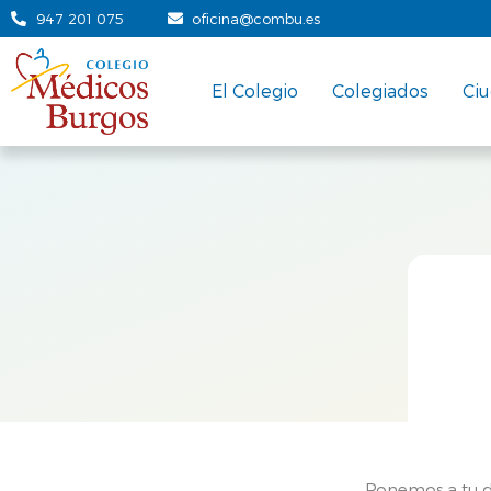
947 201 075
oficina@combu.es
El Colegio
Colegiados
Ci
Ponemos a tu d