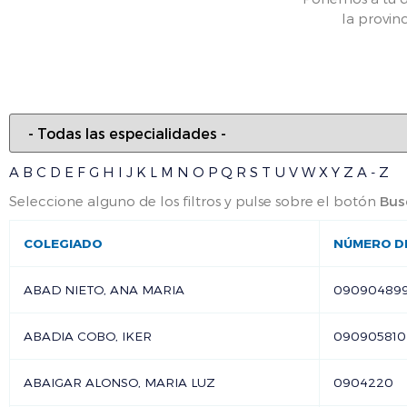
la provin
A
B
C
D
E
F
G
H
I
J
K
L
M
N
O
P
Q
R
S
T
U
V
W
X
Y
Z
A - Z
Seleccione alguno de los filtros y pulse sobre el botón
Bus
COLEGIADO
NÚMERO D
ABAD NIETO, ANA MARIA
09090489
ABADIA COBO, IKER
090905810
ABAIGAR ALONSO, MARIA LUZ
0904220