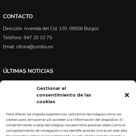
CONTACTO
Dirección: Avenida del Cid, 100, 09006 Burgos
Teléfono: 947 20 10 75
Email: oficina@combu.es
ÚLTIMAS NOTICIAS
Suscríbete a nuestra newsletter para estar al tanto de las últimas
Gestionar el
noticias en cuanto a medicina y el COMBU
consentimiento de las
cookies
Para ofrecer las mejores experiencias, utilizamos tecnologías como las
Acepto la
política de privacidad
cookies para almacenar y/o acceder a la información del dispositivo. El
consentimiento a estas tecnologías nos permitirá procesar datos como el
Suscribirse
comportamiento de navegación o las identificaciones únicas en este sitio.
No consentir o retirar el consentimiento, puede afectar negativamente a