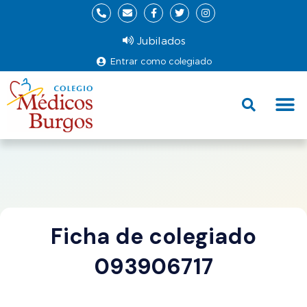
Jubilados
Entrar como colegiado
Fund
Ce
Ficha de colegiado
093906717