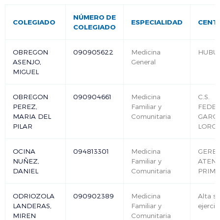
NÚMERO DE
COLEGIADO
ESPECIALIDAD
CENT
COLEGIADO
OBREGON
090905622
Medicina
HUBU
ASENJO,
General
MIGUEL
OBREGON
090904661
Medicina
C.S.
PEREZ,
Familiar y
FEDER
MARIA DEL
Comunitaria
GARCI
PILAR
LORC
OCINA
094813301
Medicina
GEREN
NUÑEZ,
Familiar y
ATEN
DANIEL
Comunitaria
PRIMA
ODRIOZOLA
090902389
Medicina
Alta si
LANDERAS,
Familiar y
ejercic
MIREN
Comunitaria