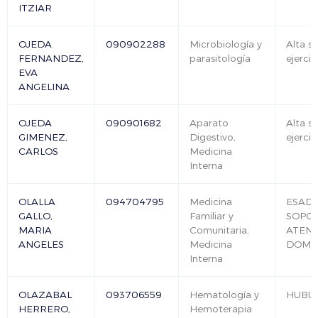
ITZIAR
OJEDA
090902288
Microbiología y
Alta si
FERNANDEZ,
parasitología
ejercic
EVA
ANGELINA
OJEDA
090901682
Aparato
Alta si
GIMENEZ,
Digestivo,
ejercic
CARLOS
Medicina
Interna
OLALLA
094704795
Medicina
ESAD-
GALLO,
Familiar y
SOPO
MARIA
Comunitaria,
ATEN
ANGELES
Medicina
DOMIC
Interna
OLAZABAL
093706559
Hematología y
HUBU
HERRERO,
Hemoterapia