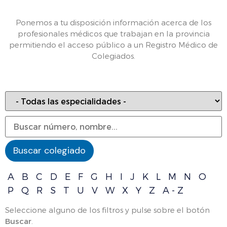
Ponemos a tu disposición información acerca de los
profesionales médicos que trabajan en la provincia
permitiendo el acceso público a un Registro Médico de
Colegiados.
A
B
C
D
E
F
G
H
I
J
K
L
M
N
O
P
Q
R
S
T
U
V
W
X
Y
Z
A - Z
Seleccione alguno de los filtros y pulse sobre el botón
Buscar
.