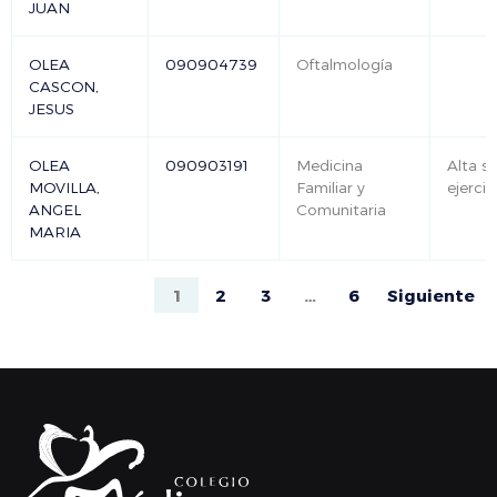
JUAN
OLEA
090904739
Oftalmología
CASCON,
JESUS
OLEA
090903191
Medicina
Alta si
MOVILLA,
Familiar y
ejercic
ANGEL
Comunitaria
MARIA
1
2
3
…
6
Siguiente