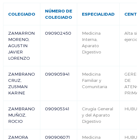
NÚMERO DE
COLEGIADO
ESPECIALIDAD
CENT
COLEGIADO
ZAMARRON
090902450
Medicina
Alta sin
MORENO,
Interna,
ejercici
AGUSTIN
Aparato
JAVIER
Digestivo
LORENZO
ZAMBRANO
090905941
Medicina
GEREN
CRUZ,
Familiar y
DE
ZUSMAN
Comunitaria
ATENC
KARINE
PRIMA
ZAMBRANO
090905341
Cirugía General
HUBU
MUÑOZ,
y del Aparato
ROCIO
Digestivo
ZAMORA
090906071
Medicina
HUBU