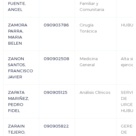
FUENTE,
Familiar y
ANGEL
Comunitaria
ZAMORA
090903786
Cirugía
HUBU
PARRA,
Torácica
MARIA
BELEN
ZANON
090902508
Medicina
Alta sin
SANTOS,
General
ejercici
FRANCISCO
JAVIER
ZAPATA
090905125
Análisis Clínicos
SERVIC
MARIÑEZ,
DE
PEDRO
URGEN
FIDEL
HUBU
ZARAIN
090905822
GEREN
TEJERO,
DE