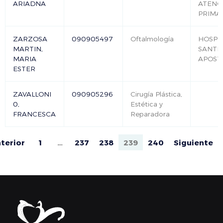
ARIADNA
ATENC
PRIMA
ZARZOSA
090905497
Oftalmología
HOSPI
MARTIN,
SANTI
MARIA
APOST
ESTER
ZAVALLONI
090905296
Cirugía Plástica,
0,
Estética y
FRANCESCA
Reparadora
terior
1
…
237
238
239
240
Siguiente