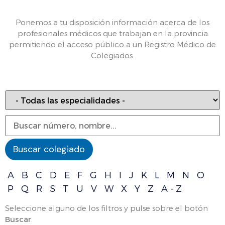
Ponemos a tu disposición información acerca de los
profesionales médicos que trabajan en la provincia
permitiendo el acceso público a un Registro Médico de
Colegiados.
A
B
C
D
E
F
G
H
I
J
K
L
M
N
O
P
Q
R
S
T
U
V
W
X
Y
Z
A - Z
Seleccione alguno de los filtros y pulse sobre el botón
Buscar
.