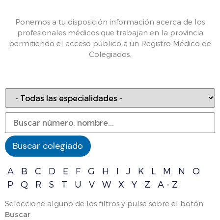
Ponemos a tu disposición información acerca de los
profesionales médicos que trabajan en la provincia
permitiendo el acceso público a un Registro Médico de
Colegiados.
A
B
C
D
E
F
G
H
I
J
K
L
M
N
O
P
Q
R
S
T
U
V
W
X
Y
Z
A - Z
Seleccione alguno de los filtros y pulse sobre el botón
Buscar
.