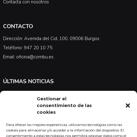
Contacta con nosotros
CONTACTO
Dirección: Avenida del Cid, 100, 09006 Burgos
Teléfono: 947 20 10 75
Email: oficina@combu.es
ÚLTIMAS NOTICIAS
Suscríbete a nuestra newsletter para estar al tanto de las últimas
Gestionar el
noticias en cuanto a medicina y el COMBU
consentimiento de las
cookies
Para ofrecer las mejores experiencias, utilizamos tecnologías como las
Acepto la
política de privacidad
cookies para almacenar y/o acceder a la información del dispositivo. El
consentimiento a estas tecnologías nos permitirá procesar datos como el