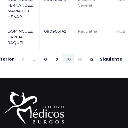
FERNANDEZ,
General
MARIA DEL
HENAR
DOMINGUEZ
090905142
Psiquiatría
HUB
GARCIA,
RAQUEL
terior
1
…
8
9
10
11
12
Siguiente