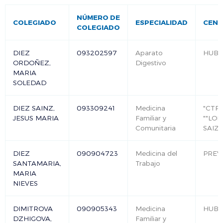
NÚMERO DE
COLEGIADO
ESPECIALIDAD
CEN
COLEGIADO
DIEZ
093202597
Aparato
HUB
ORDOÑEZ,
Digestivo
MARIA
SOLEDAD
DIEZ SAINZ,
093309241
Medicina
"CTR
JESUS MARIA
Familiar y
""LOP
Comunitaria
SAIZ"
DIEZ
090904723
Medicina del
PREV
SANTAMARIA,
Trabajo
MARIA
NIEVES
DIMITROVA
090905343
Medicina
HUB
DZHIGOVA,
Familiar y