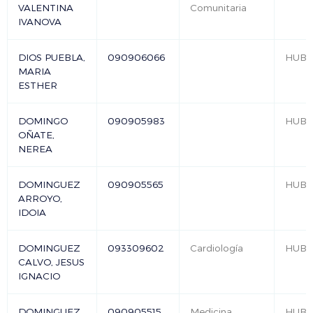
VALENTINA
Comunitaria
IVANOVA
DIOS PUEBLA,
090906066
HUB
MARIA
ESTHER
DOMINGO
090905983
HUB
OÑATE,
NEREA
DOMINGUEZ
090905565
HUB
ARROYO,
IDOIA
DOMINGUEZ
093309602
Cardiología
HUB
CALVO, JESUS
IGNACIO
DOMINGUEZ
090905515
Medicina
HUB