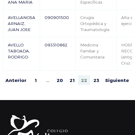
ANA MARIA
Específicas
AVELLANOSA
090901500
Cirugía
Alta si
ARNAIZ,
Ortopédica y
ejercic
JUAN JOSE
Traumatología
AVELLO
093310862
Medicina
HOSPI
TABOADA,
Familiar y
RECOL
RODRIGO
Comunitaria
(antig
Cruz R
Anterior
1
…
20
21
22
23
Siguiente