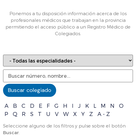
Ponemos a tu disposición información acerca de los
profesionales médicos que trabajan en la provincia
permitiendo el acceso público a un Registro Médico de
Colegiados.
A
B
C
D
E
F
G
H
I
J
K
L
M
N
O
P
Q
R
S
T
U
V
W
X
Y
Z
A - Z
Seleccione alguno de los filtros y pulse sobre el botón
Buscar
.