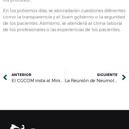
En los próximos días, se aboradarán cuestiones diferentes
como la transparencia y el buen gobierno o la seguridad
de los pacientes. Asimismo, se atenderá al clima laboral
de los profesionales o las experiencias de los pacientes.
ANTERIOR
SIGUIENTE
El CGCOM insta al Ministerio de Sanidad y a las CC.AA. a un pronunciamiento expreso contra la oferta de pseudoterapias y pseudociencias
La Reunión de Neumología ‘Actuación Clínica y Terapéutica’ analiza en Burgos la inmunoterapia en cáncer de pulmón