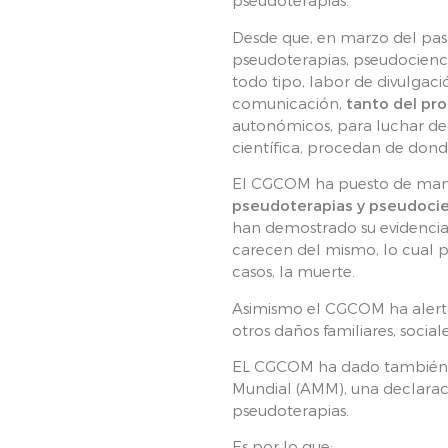
pseudoterapias.
Desde que, en marzo del pas
pseudoterapias, pseudociencia
todo tipo, labor de divulgaci
comunicación,
tanto del pr
autonómicos, para luchar de 
científica, procedan de donde 
El CGCOM ha puesto de manifi
pseudoterapias y pseudoci
han demostrado su evidencia 
carecen del mismo, lo cual 
casos, la muerte.
Asimismo el CGCOM ha alertad
otros daños familiares, socia
EL CGCOM ha dado también la
Mundial (AMM), una declaraci
pseudoterapias.
Es por lo que: