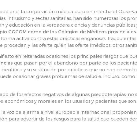
ado año, la corporación médica puso en marcha el Observa
s, intrusismo y sectas sanitarias, han sido numerosas los pr
ón y educación en la verdadera ciencia y denuncias públicas 
opio CGCOM como de los Colegios de Médicos provinciales
forma activa contra estas prácticas engañosas, fraudulentas 
procedan y las oferte quién las oferte (médicos, otros sanitar
esto en reiteradas ocasiones los principales riesgos que pue
encias
que pasan por el abandono por parte de los paciente
científica y su sustitución por prácticas que no han demostr
puede ocasionar graves problemas de salud e, incluso, como
o de los efectos negativos de algunas pseudoterapias, no so
les, económicos y morales en los usuarios y pacientes que son 
 voz de alarma a nivel europeo e internacional proponien
ón para advertir de los riesgos para la salud que pueden deri