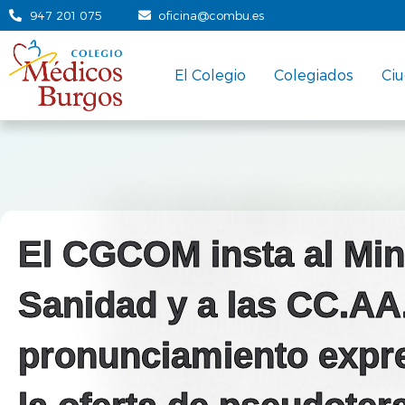
947 201 075
oficina@combu.es
El Colegio
Colegiados
Ci
El CGCOM insta al Min
Sanidad y a las CC.AA
pronunciamiento expr