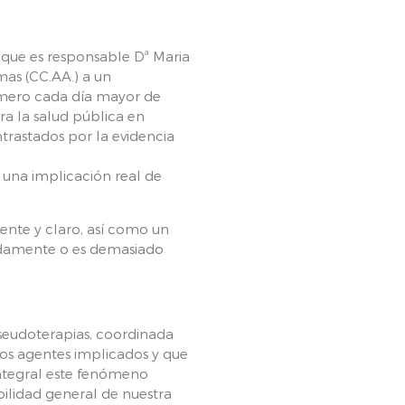
 que es responsable Dª Maria
mas (CC.AA.) a un
úmero cada día mayor de
a la salud pública en
trastados por la evidencia
 una implicación real de
ente y claro, así como un
uadamente o es demasiado
Pseudoterapias, coordinada
los agentes implicados y que
integral este fenómeno
bilidad general de nuestra