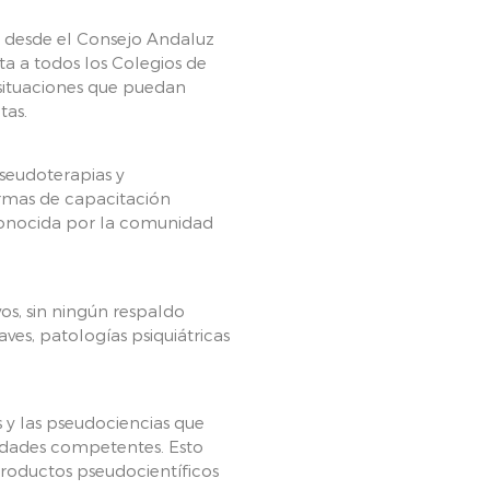
, desde el Consejo Andaluz
ta a todos los Colegios de
 situaciones que puedan
tas.
seudoterapias y
ormas de capacitación
econocida por la comunidad
vos, sin ningún respaldo
ves, patologías psiquiátricas
s y las pseudociencias que
ridades competentes. Esto
productos pseudocientíficos