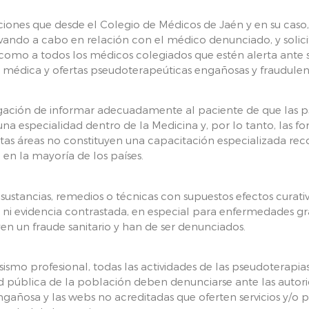
iones que desde el Colegio de Médicos de Jaén y en su caso
evando a cabo en relación con el médico denunciado, y solici
 como a todos los médicos colegiados que estén alerta ante
 médica y ofertas pseudoterapeúticas engañosas y fraudulen
igación de informar adecuadamente al paciente de que las p
na especialidad dentro de la Medicina y, por lo tanto, las f
estas áreas no constituyen una capacitación especializada r
 en la mayoría de los países.
 sustancias, remedios o técnicas con supuestos efectos curati
d ni evidencia contrastada, en especial para enfermedades gra
yen un fraude sanitario y han de ser denunciados.
sismo profesional, todas las actividades de las pseudoterapia
ud pública de la población deben denunciarse ante las auto
engañosa y las webs no acreditadas que oferten servicios y/o 