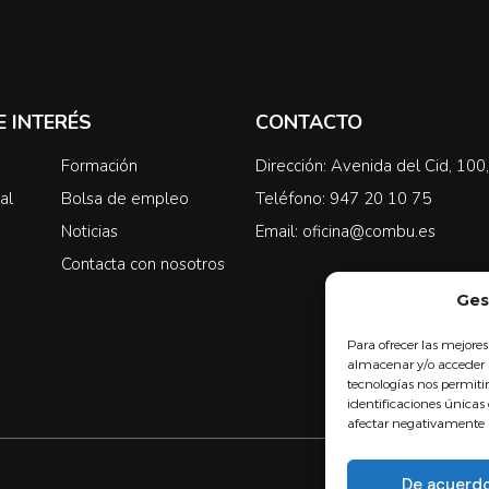
E INTERÉS
CONTACTO
Formación
Dirección: Avenida del Cid, 10
al
Bolsa de empleo
Teléfono: 947 20 10 75
Noticias
Email: oficina@combu.es
Contacta con nosotros
Ges
Para ofrecer las mejores
almacenar y/o acceder a
tecnologías nos permit
identificaciones únicas 
afectar negativamente a 
De acuerd