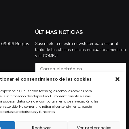
ÚLTIMAS NOTICIAS
0, 09006 Burgos
Suscríbete a nuestra newsletter para estar al
tanto de las últimas noticias en cuanto a medicina
y el COMBU
tionar el consentimiento de las cookies
Acepto la
política de privacidad
 experiencias, utilizamos tecnologías como las cookies para
Suscribirse
 la información del dispositivo. El consentimiento a estas
irá procesar datos como el comportamiento de navegación o las
en este sitio. No consentir o retirar el consentimiento, puede
ciertas características y funciones.
o
Rechazar
Ver preferencias