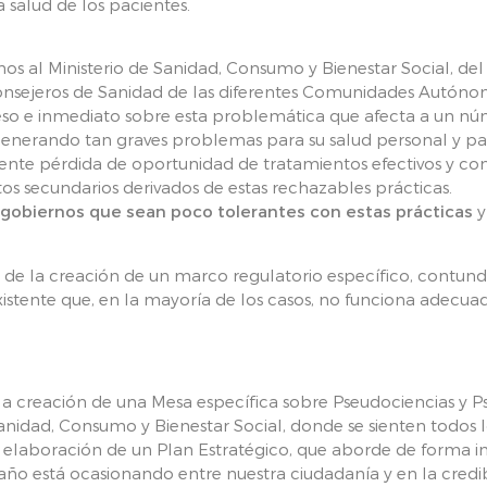
 salud de los pacientes.
 al Ministerio de Sanidad, Consumo y Bienestar Social, del
consejeros de Sanidad de las diferentes Comunidades Autóno
so e inmediato sobre esta problemática que afecta a un n
generando tan graves problemas para su salud personal y par
iente pérdida de oportunidad de tratamientos efectivos y con
ctos secundarios derivados de estas rechazables prácticas.
s gobiernos que sean poco tolerantes con estas prácticas
y
 de la creación de un marco regulatorio específico, contund
xistente que, en la mayoría de los casos, no funciona adec
 la creación de una Mesa específica sobre Pseudociencias y 
Sanidad, Consumo y Bienestar Social, donde se sienten todos 
 elaboración de un Plan Estratégico, que aborde de forma 
año está ocasionando entre nuestra ciudadanía y en la credi