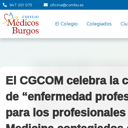
947 201 075
oficina@combu.es
El Colegio
Colegiados
Ci
El CGCOM celebra la ca
de “enfermedad profes
para los profesionales 