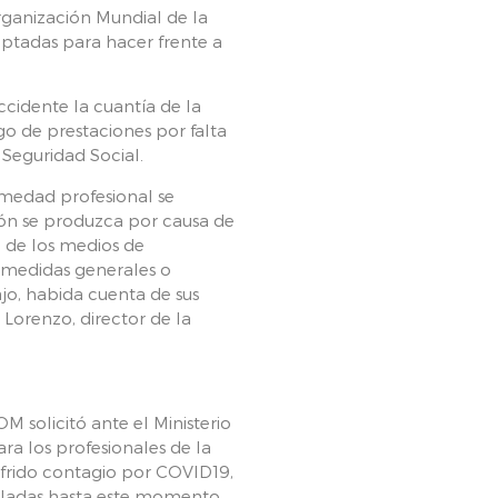
ganización Mundial de la
optadas para hacer frente a
cidente la cuantía de la
go de prestaciones por falta
 Seguridad Social.
rmedad profesional se
ión se produzca por causa de
n de los medios de
 medidas generales o
ajo, habida cuenta de sus
 Lorenzo, director de la
M solicitó ante el Ministerio
ra los profesionales de la
ufrido contagio por COVID19,
ñaladas hasta este momento