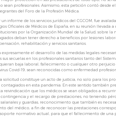
o sean profesionales. Asimismo, esta petición contó desde 
tegrantes del Foro de la Profesión Médica.
r un informe de los servicios jurídicos del CGCOM, fue avala
ios Oficiales de Médicos de España, en su reunión llevada a 
nstituciones por la Organización Mundial de la Salud, sobre la
ntagiados deban tener derecho a beneficios por lesiones la
nsación, rehabilitación y servicios sanitarios.
ba expresamente el desarrollo de las medidas legales necesar
s sus secuelas en los profesionales sanitarios tanto del Sis
quieran baja laboral, fallecimiento o cualquier otro perjuici
onavirus Covid-19, sean reconocidas como enfermedad profesion
olicitud constituye un acto de justicia, no solo para los prof
contagiados en esta pandemia. En este sentido también pret
esta reivindicación que los médicos se vean obligados a recurrir 
 contingencia y el recargo de prestaciones, no teniendo pé
lariales y guardias, reconocimiento que también es necesar
nto del médico, a fin de reconocer las prestaciones correspon
l soporte normativo actual, para que el fallecimiento de una 