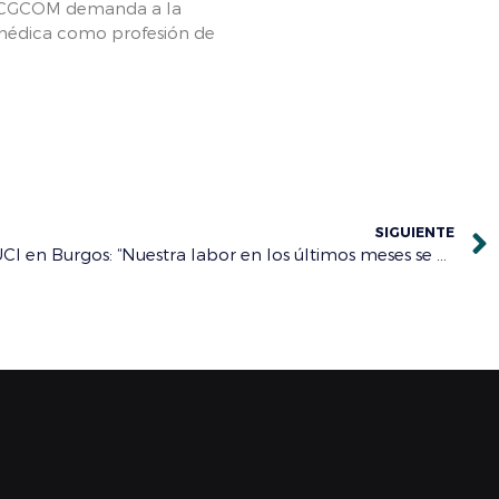
el CGCOM demanda a la
n médica como profesión de
SIGUIENTE
Dr. Roberto Alcalde, MIR en UCI en Burgos: “Nuestra labor en los últimos meses se podría asemejar a una situación de emergencia o desastre natural”