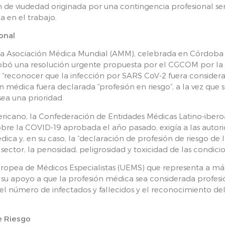
 de viudedad originada por una contingencia profesional se
 en el trabajo.
onal
la Asociación Médica Mundial (AMM), celebrada en Córdoba
obó una resolución urgente propuesta por el CGCOM por l
 “reconocer que la infección por SARS CoV-2 fuera consid
ón médica fuera declarada “profesión en riesgo”, a la vez que 
sea una prioridad.
ricano, la Confederación de Entidades Médicas Latino-ibe
 sobre la COVID-19 aprobada el año pasado, exigía a las auto
édica y, en su caso, la “declaración de profesión de riesgo de
l sector, la penosidad, peligrosidad y toxicidad de las condici
uropea de Médicos Especialistas (UEMS) que representa a má
u apoyo a que la profesión médica sea considerada profesió
l número de infectados y fallecidos y el reconocimiento de
e Riesgo