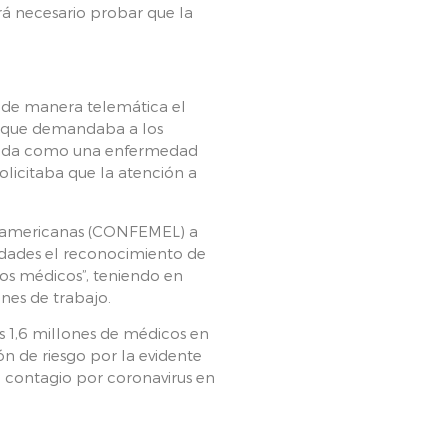
rá necesario probar que la
 de manera telemática el
a que demandaba a los
erada como una enfermedad
solicitaba que la atención a
roamericanas (CONFEMEL) a
ridades el reconocimiento de
 los médicos”, teniendo en
ones de trabajo.
s 1,6 millones de médicos en
n de riesgo por la evidente
l contagio por coronavirus en