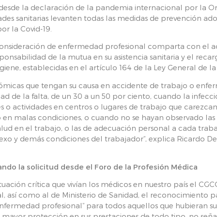
esde la declaración de la pandemia internacional por la Or
dades sanitarias levanten todas las medidas de prevención ad
por la Covid-19.
onsideración de enfermedad profesional comparta con el ac
onsabilidad de la mutua en su asistencia sanitaria y el recar
iene, establecidas en el artículo 164 de la Ley General de la
nómicas que tengan su causa en accidente de trabajo o enfe
d de la falta, de un 30 a un 50 por ciento, cuando la infecc
es o actividades en centros o lugares de trabajo que carezca
o en malas condiciones, o cuando no se hayan observado las
alud en el trabajo, o las de adecuación personal a cada trab
 sexo y demás condiciones del trabajador”, explica Ricardo De
.
ndo la solicitud desde el Foro de la Profesión Médica
uación crítica que vivían los médicos en nuestro país el CGCO
, así como al de Ministerio de Sanidad, el reconocimiento pa
“enfermedad profesional” para todos aquellos que hubieran s
a mayor protección en sus prestaciones de todo tipo, no se