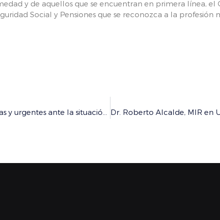
medad y de aquellos que se encuentran en primera línea, 
eguridad Social y Pensiones que se reconozca a la profesió
El CGCOM exige la adopción de medidas más restrictivas y urgentes ante la situación de la pandemia por COVID-19