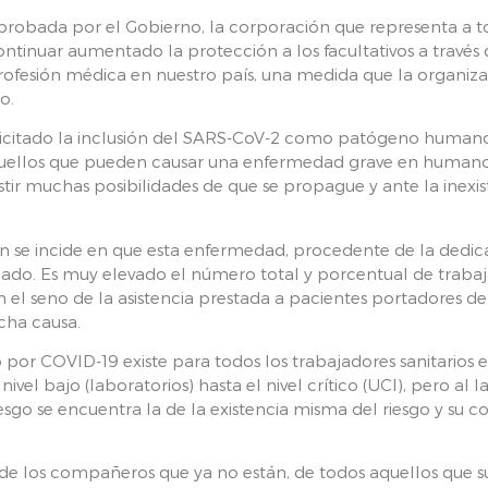
aprobada por el Gobierno, la corporación que representa a 
ontinuar aumentado la protección a los facultativos a través 
profesión médica en nuestro país, una medida que la organi
yo.
licitado la inclusión del SARS-CoV-2 como patógeno humano
aquellos que pueden causar una enfermedad grave en humanos
stir muchas posibilidades de que se propague y ante la inexi
ón se incide en que esta enfermedad, procedente de la dedica
nuado. Es muy elevado el número total y porcentual de trabaj
el seno de la asistencia prestada a pacientes portadores de
icha causa.
o por COVID-19 existe para todos los trabajadores sanitarios en
nivel bajo (laboratorios) hasta el nivel crítico (UCI), pero al 
riesgo se encuentra la de la existencia misma del riesgo y s
de los compañeros que ya no están, de todos aquellos que suf