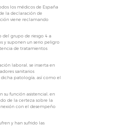
todos los médicos de España
de la declaración de
zación viene reclamando
 del grupo de riesgo 4 a
 y suponen un serio peligro
stencia de tratamientos
ción laboral, se inserta en
adores sanitarios
 dicha patología, así como el
 su función asistencial, en
lado de la certeza sobre la
u conexión con el desempeño
ren y han sufrido las