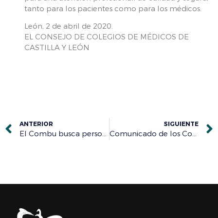
tanto para los pacientes como para los médicos.
León, 2 de abril de 2020.
EL CONSEJO DE COLEGIOS DE MÉDICOS DE
CASTILLA Y LEÓN
ANTERIOR
SIGUIENTE
El Combu busca personas voluntarias que puedan atender a los mayores e hijos de los médicos que luchan contra el Covid19 en Burgos
Comunicado de los Consejos Generales de Dentistas, Enfermeros, Farmacéuticos, Médicos y Veterinarios, ante la pandemia del COVID-19