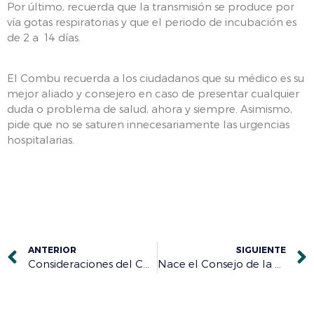
Por último, recuerda que la transmisión se produce por
vía gotas respiratorias y que el periodo de incubación es
de 2 a 14 días.
El Combu recuerda a los ciudadanos que su médico es su
mejor aliado y consejero en caso de presentar cualquier
duda o problema de salud, ahora y siempre. Asimismo,
pide que no se saturen innecesariamente las urgencias
hospitalarias.
ANTERIOR
SIGUIENTE
Consideraciones del CGCOM a la población general ante la evolución del coronavirus (Covid-19)
Nace el Consejo de la Profesión Médica de Castilla y León para impulsar «el gran pacto» por la sanidad