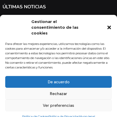
ÚLTIMAS NOTICIAS
Suscríbete a nuestra newsletter para estar al tanto de las últimas
Gestionar el
noticias en cuanto a medicina y el COMBU
consentimiento de las
cookies
Para ofrecer las mejores experiencias, utilizamos tecnologías como las
Acepto la
política de privacidad
cookies para almacenar y/o acceder a la información del dispositivo. El
consentimiento a estas tecnologías nos permitirá procesar datos como el
Suscribirse
comportamiento de navegación o las identificaciones únicas en este sitio.
No consentir o retirar el consentimiento, puede afectar negativamente a
ciertas características y funciones.
De acuerdo
Copyright - 2024 Fundación Colegio Oficial de Médicos Burgos
Rechazar
Aviso legal
Política de Calidad
Política de privacidad
Política de Cookies
Canal de comunicación interna
Ver preferencias
Diseño web Difadi.com
Política de Cookies
Política de Privacidad
Aviso legal