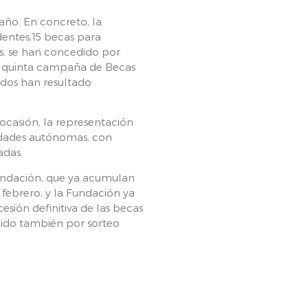
ño. En concreto, la
dentes,15 becas para
s, se han concedido por
la quinta campaña de Becas
ados han resultado
 ocasión, la representación
nidades autónomas, con
adas.
Fundación, que ya acumulan
 febrero, y la Fundación ya
sión definitiva de las becas
gido también por sorteo