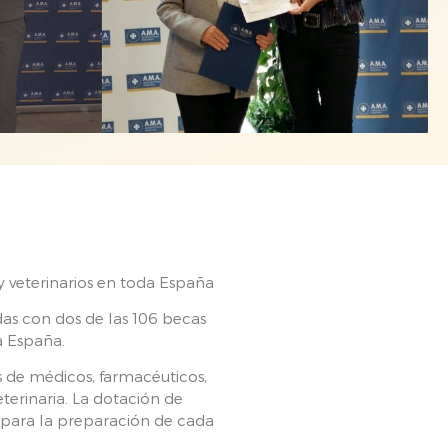
y veterinarios en toda España
as con dos de las 106 becas
a España.
 de médicos, farmacéuticos,
terinaria. La dotación de
s para la preparación de cada