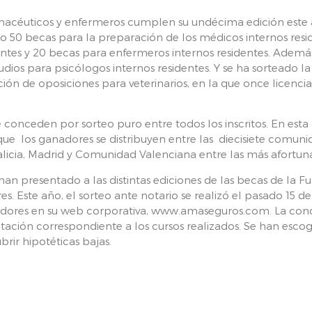
macéuticos y enfermeros cumplen su undécima edición este a
 50 becas para la preparación de los médicos internos resi
entes y 20 becas para enfermeros internos residentes. Ademá
dios para psicólogos internos residentes. Y se ha sorteado 
ón de oposiciones para veterinarios, en la que once licenci
 conceden por sorteo puro entre todos los inscritos. En esta
ya que los ganadores se distribuyen entre las diecisiete comu
licia, Madrid y Comunidad Valenciana entre las más afortun
han presentado a las distintas ediciones de las becas de la 
 Este año, el sorteo ante notario se realizó el pasado 15 de
adores en su web corporativa, www.amaseguros.com. La conce
ación correspondiente a los cursos realizados. Se han esco
rir hipotéticas bajas.