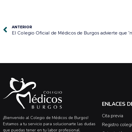
ANTERIOR
ENLACES D
Cita previa
¡Bienvenido al Colegio de Médicos de Burgos!
Estamos a tu servicio para solucionarte las dudas
Registro colegi
que puedas tener en tu labor profesional.