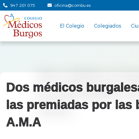
947 201 075
oficina@combu.es
El Colegio
Colegiados
Ci
Dos médicos burgales
las premiadas por las
A.M.A