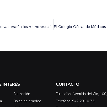
El Colegio Oficial de Médicos de Burgos advierte que “no vacunar” a los menores es “peligroso” porque los efectos graves “son excepcionales”
E INTERÉS
CONTACTO
Formación
Dirección: Avenida del Cid, 10
al
Bolsa de empleo
Teléfono: 947 20 10 75