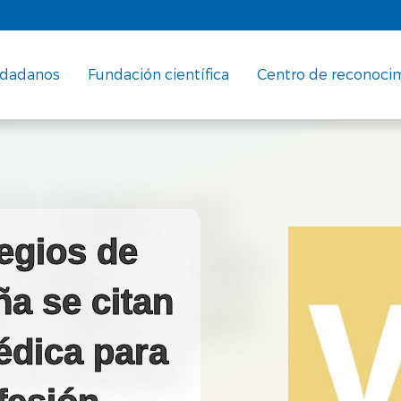
udadanos
Fundación científica
Centro de reconoci
egios de
a se citan
édica para