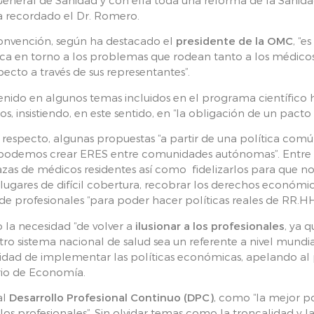
a recordado el Dr. Romero.
Convención, según ha destacado el
presidente de la OMC
, “
ica en torno a los problemas que rodean tanto a los médico
pecto a través de sus representantes”.
enido en algunos temas incluidos en el programa científico 
, insistiendo, en este sentido, en “la obligación de un pacto 
 respecto, algunas propuestas “a partir de una política comú
podemos crear ERES entre comunidades autónomas”. Entre e
as de médicos residentes así como fidelizarlos para que no
 lugares de difícil cobertura, recobrar los derechos económi
de profesionales “para poder hacer políticas reales de RR.H
 la necesidad “de volver a
ilusionar a los profesionales
, ya 
ro sistema nacional de salud sea un referente a nivel mundi
sidad de implementar las políticas económicas, apelando al 
rio de Economía.
al
Desarrollo Profesional Continuo (DPC)
, como “la mejor p
los profesionales”. Sin olvidar temas como la troncalidad y la 