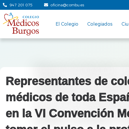
947 201 075
oficina@combu.es
El Colegio
Colegiados
Ci
Representantes de col
médicos de toda Españ
en la VI Convención M