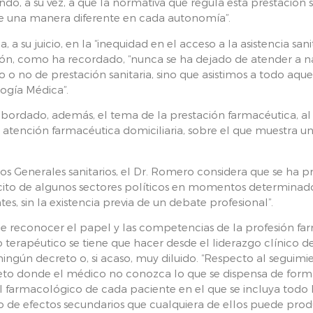
o, a su vez, a que la normativa que regula esta prestación s
 de una manera diferente en cada autonomía”.
 a su juicio, en la “inequidad en el acceso a la asistencia sa
ión, como ha recordado, “nunca se ha dejado de atender a n
o no de prestación sanitaria, sino que asistimos a todo aque
ogía Médica”.
bordado, además, el tema de la prestación farmacéutica, al 
tención farmacéutica domiciliaria, sobre el que muestra una
s Generales sanitarios, el Dr. Romero considera que se ha p
to de algunos sectores políticos en momentos determinados 
ntes, sin la existencia previa de un debate profesional”.
e reconocer el papel y las competencias de la profesión far
o terapéutico se tiene que hacer desde el liderazgo clínico de
gún decreto o, si acaso, muy diluido. “Respecto al seguimie
to donde el médico no conozca lo que se dispensa de forma 
ial farmacológico de cada paciente en el que se incluya todo 
go de efectos secundarios que cualquiera de ellos puede produ