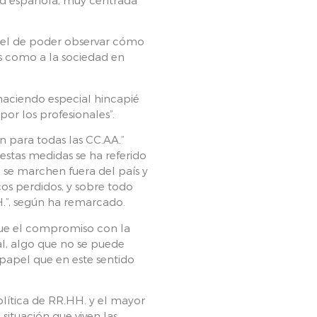
es el de poder observar cómo
s como a la sociedad en
haciendo especial hincapié
por los profesionales”.
n para todas las CC.AA.”
stas medidas se ha referido
 se marchen fuera del país y
cos perdidos, y sobre todo
H.”, según ha remarcado.
que el compromiso con la
al, algo que no se puede
papel que en este sentido
olítica de RR.HH. y el mayor
situación que viven las