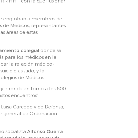
 RR.HH., “con la que ilusionar
 que engloban a miembros de
os de Médicos, representantes
s áreas de estas
amiento colegial
donde se
és para los médicos en la
acar la relación médico-
 suicidio asistido, y la
Colegios de Médicos.
 que ronda en torno a los 600
estos encuentros”.
 Luisa Carcedo y de Defensa,
tor general de Ordenación
o socialista
Alfonso Guerra
ad española, muy centrada