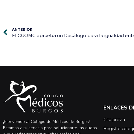
ANTERIOR
ENLACES D
Cita previa
¡Bienvenido al Colegio de Médicos de Burgos!
Estamos a tu servicio para solucionarte las dudas
Registro colegi