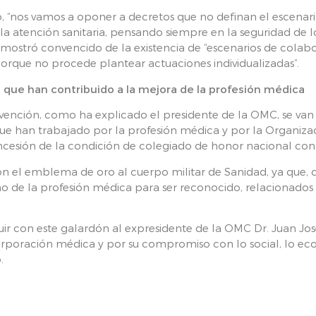
, “nos vamos a oponer a decretos que no definan el escena
la atención sanitaria, pensando siempre en la seguridad de l
 mostró convencido de la existencia de “escenarios de colabo
, porque no procede plantear actuaciones individualizadas”.
s que han contribuido a la mejora de la profesión médica
nvención, como ha explicado el presidente de la OMC, se van
 que han trabajado por la profesión médica y por la Organizac
oncesión de la condición de colegiado de honor nacional co
 con el emblema de oro al cuerpo militar de Sanidad, ya que,
o de la profesión médica para ser reconocido, relacionados
nguir con este galardón al expresidente de la OMC Dr. Juan Jo
poración médica y por su compromiso con lo social, lo econ
.