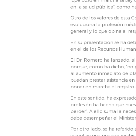
en la salud pública”, como h
Otro de los valores de esta 
evoluciona la profesión méd
general y lo que opina al res
En su presentación se ha det
en el de los Recursos Humanos
El Dr. Romero ha lanzado, al
porque, como ha dicho, “no 
al aumento inmediato de plaz
puedan prestar asistencia en
poner en marcha el registro 
En este sentido, ha expresado
profesión ha hecho que nuest
perder”. A ello suma la nece
debe desempeñar el Ministe
Por otro lado, se ha referido 
incentivo que pueden recibir 