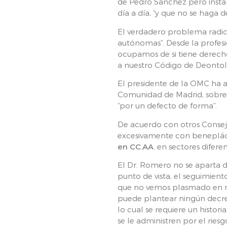
de Pedro Sánchez pero instand
día a día, “y que no se haga
El verdadero problema radica,
autónomas”. Desde la profes
ocupamos de si tiene derecho 
a nuestro Código de Deontol
El presidente de la OMC ha a
Comunidad de Madrid, sobre a
“por un defecto de forma”.
De acuerdo con otros Consejo
excesivamente con benepláci
en CC.AA
. en sectores difere
El Dr. Romero no se aparta d
punto de vista, el seguimient
que no vemos plasmado en nin
puede plantear ningún decre
lo cual se requiere un histor
se le administren por el ries