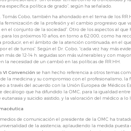
na específica política de grado”, según ha señalado.
Dr. Tomás Cobo, también ha ahondado en el tema de los RR.H
la feminización de la profesión y el cambio progresivo que va
n el conjunto de la sociedad”. Otro de los aspectos al que 
 para los próximos 10 años, en torno a 62.000, como ha rec
a producir, en el ámbito de la atención continuada, en el q
e por el de turnos”. Según el Dr. Cobo, “cada vez hay más evide
an más de 12-14 h. seguidas son más vulnerables y con mayo
ia en la necesidad de un cambió en las políticas de RR.HH.
la
VI Convención
se han hecho referencia a otros temas com
o de la medicina y su compromiso con el profesionalismo, la 
eo a través del acuerdo con la Unión Europea de Médicos Esp
ente decálogo que ha difundido la OMC, para la igualdad entr
utanasia y suicidio asistido, y la valoración del médico a lo 
rmacéutica
 medios de comunicación el presidente de la OMC ha tratado
niversalidad de la asistencia, aplaudiendo la medida puest