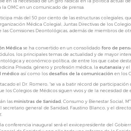
ié en la necesidad de un giro radical en la política actual de
ma la OMC en un comunicado de prensa.
ticipa más del 50 por ciento de las estructuras colegiales,
ganización Médica Colegial, Juntas Directivas de los Colegi
de las Comisiones Deontológicas, además de miembros de otra
ión Médica
se ha convertido en un consolidado
foro de pens
ódulos, los principales temas de actualidad y de mayor inter
eontológica y económico-política, de entre los que cabe dest
Medicina Privada, género y profesión médica, la
eutanasia
y el
el médico
así como los
desafíos de la comunicación
en los 
tacado el Dr. Romero, “se va a batir récord de participación
que los Colegios de Médicos siguen vivos y de la necesidad de 
án las
ministras de Sanidad
, Consumo y Bienestar Social, Mª
 secretario general de Sanidad, Faustino Blanco, y el direc
z.
a conferencia inaugural será el exvicepresidente del Gobiern
General de Sanidad y con ella toda una reforma de la Sanid