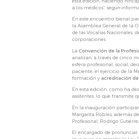
esta edición, haciendo hincap
a los médicos”, según infor
En este encuentro bienal par
la Asamblea General de la Or
de las Vocalías Nacionales, 
corporaciones.
La
Convención de la Profes
analizan, a través de cinco m
esfera profesional, social, d
paciente, el ejercicio de la 
formación y
acreditación d
En esta edición, como ha des
asistentes, lo que transmite 
En la inauguración participar
Margarita Robles, además del
Profesional, Rodrigo Gutiérre
El encargado de pronunciar l
“que puso en marcha la Ley 