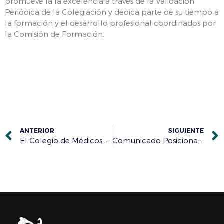
promueve la la excelencia a través de la Validación
Periódica de la Colegiación y dedica parte de su tiempo a
la formación y el desarrollo profesional coordinados por
la Comisión de Formación.
ANTERIOR
SIGUIENTE
El Colegio de Médicos de Burgos se reunirá este lunes con la Gerencia de Atención Primaria para buscar una solución a la “deficiente” dotación de profesionales
Comunicado Posicionamiento del Foro de la Profesión Médica ante el R.D. de Enfermería 1302/2018