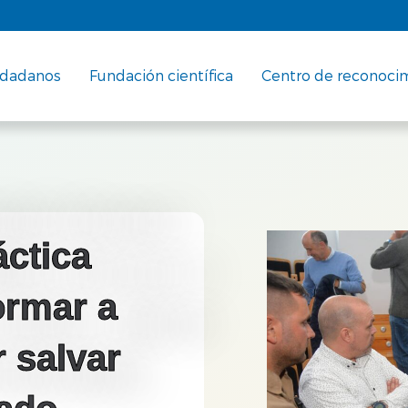
udadanos
Fundación científica
Centro de reconoci
áctica
ormar a
 salvar