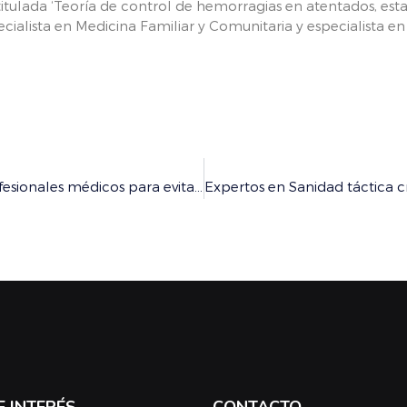
 titulada ‘Teoría de control de hemorragias en atentados, est
ialista en Medicina Familiar y Comunitaria y especialista en
Burgos presenta un protocolo contra agresiones a profesionales médicos para evitar episodios violentos a sanitarios
E INTERÉS
CONTACTO