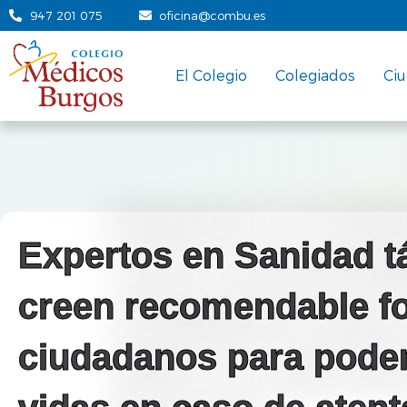
947 201 075
oficina@combu.es
El Colegio
Colegiados
Ci
Expertos en Sanidad t
creen recomendable f
ciudadanos para poder