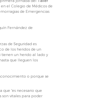
 primera jornada del
Taller
s en el Colegio de Médicos de
 hemorragias de Emergencias
quín Fernández de
rzas de Seguridad es
co de los heridos de un
i tienen un herido al lado y
 hasta que lleguen los
sconocimiento o porque se
a que “es necesario que
 son vitales para poder