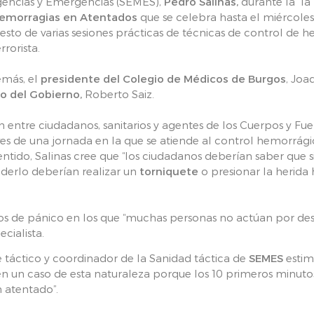
gencias y Emergencias (SEMES),
Pedro Salinas,
durante la la
 hemorragias en Atentados
que se celebra hasta el miércole
sto de varias sesiones prácticas de técnicas de control de
rorista.
emás, el
presidente del Colegio de Médicos de Burgos
, Joa
o del Gobierno,
Roberto Saiz.
entre ciudadanos, sanitarios y agentes de los Cuerpos y Fue
es de una jornada en la que se atiende al control hemorrági
sentido, Salinas cree que “los ciudadanos deberían saber que s
derlo deberían realizar un
torniquete
o presionar la herida
s de pánico en los que “muchas personas no actúan por de
cialista.
e táctico y coordinador de la Sanidad táctica de
SEMES
estim
n un caso de esta naturaleza porque los 10 primeros minutos
n atentado”.