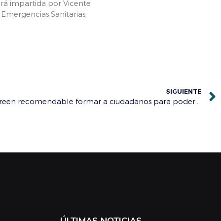
ará impartida por Vicente
 Emergencias Sanitarias.
SIGUIENTE
Expertos en Sanidad táctica creen recomendable formar a ciudadanos para poder salvar vidas en caso de atentado terrorista
ÚLTIMAS NOTICIAS