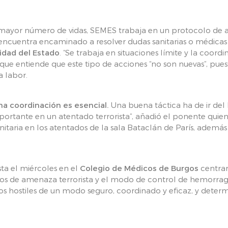
l mayor número de vidas, SEMES trabaja en un protocolo de a
encuentra encaminado a resolver dudas sanitarias o médicas
idad del Estado
. “Se trabaja en situaciones límite y la coord
 que entiende que este tipo de acciones “no son nuevas”, pue
a labor.
a coordinación es esencial.
Una buena táctica ha de ir del
ortante en un atentado terrorista”, añadió el ponente quien i
itaria en los atentados de la sala Bataclán de París, además
sta el miércoles en el
Colegio de Médicos de Burgos
centrar
ipos de amenaza terrorista y el modo de control de hemorragi
rnos hostiles de un modo seguro, coordinado y eficaz, y dete