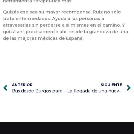
herramienta terapéutica más.
Quizás ese sea su mayor recompensa. Ruiz no solo
trata enfermedades. Ayuda a las personas a
atravesarlas sin perderse a sí mismas en el camino. Y
quizá ahí, precisamente ahí, reside la grandeza de una
de las mejores médicas de España.
ANTERIOR
SIGUIENTE
Bus desde Burgos para acudir el 15 de junio a la concentración nacional de médicos en Madrid por un Estatuto Propio
La llegada de una nueva ola de calor obliga a reforzar las medidas de prevención