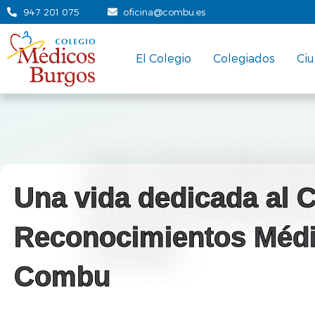
947 201 075
oficina@combu.es
El Colegio
Colegiados
Ci
Una vida dedicada al 
Reconocimientos Médi
Combu