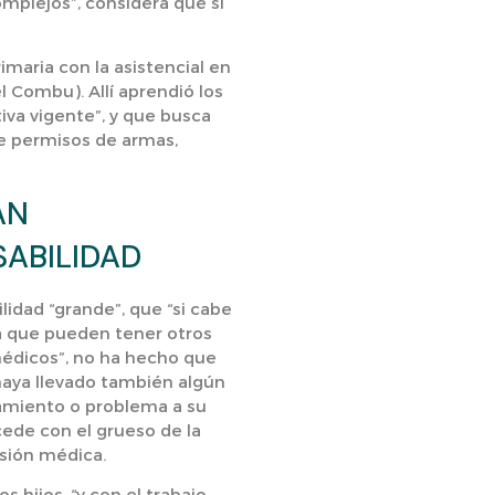
mplejos”, considera que si
imaria con la asistencial en
l Combu). Allí aprendió los
va vigente”, y que busca
de permisos de armas,
AN
ABILIDAD
lidad “grande”, que “si cabe
a que pueden tener otros
dicos”, no ha hecho que
aya llevado también algún
amiento o problema a su
ede con el grueso de la
sión médica.
s hijos, “y con el trabajo