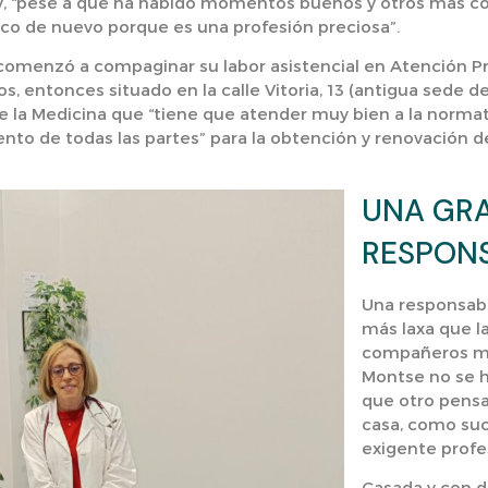
ás y, “pese a que ha habido momentos buenos y otros más co
dico de nuevo porque es una profesión preciosa”.
a comenzó a compaginar su labor asistencial en Atención Pr
, entonces situado en la calle Vitoria, 13 (antigua sede de
la Medicina que “tiene que atender muy bien a la normati
ento de todas las partes” para la obtención y renovación 
UNA GR
RESPONS
Una responsabi
más laxa que l
compañeros mé
Montse no se h
que otro pens
casa, como suc
exigente profe
Casada y con do