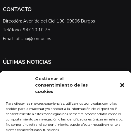
CONTACTO
Dirección: Avenida del Cid, 100, 09006 Burgos
Teléfono: 947 20 10 75
Email: oficina@combu.es
ÚLTIMAS NOTICIAS
Suscríbete a nuestra newsletter para estar al tanto de las últimas
Gestionar el
noticias en cuanto a medicina y el COMBU
consentimiento de las
cookies
Para ofrecer las mejores experiencias, utilizamos tecnologías como las
Acepto la
política de privacidad
cookies para almacenar y/o acceder a la información del dispositivo. El
consentimiento a estas tecnologías nos permitirá procesar datos como el
Suscribirse
comportamiento de navegación o las identificaciones únicas en este sitio.
No consentir o retirar el consentimiento, puede afectar negativamente a
ciertas características y funciones.