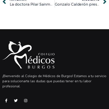
La doctora Pilar Sanmartín analiza este jueves 30 los peligros del sol en la piel cerrando la exitosa temporada de ‘Charlas con Salud’
Gonzalo Calderón presenta el 4 de junio ‘Mi guía del superviviente oncológico’
¡Bienvenido al Colegio de Médicos de Burgos! Estamos a tu servicio
para solucionarte las dudas que puedas tener en tu labor
profesional.