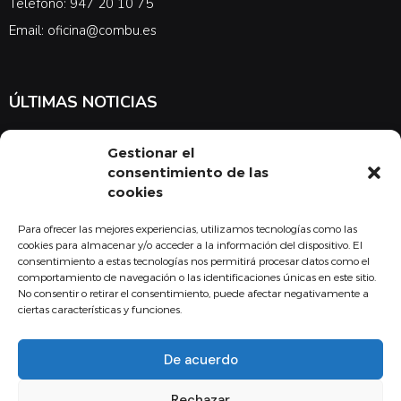
Teléfono: 947 20 10 75
Email: oficina@combu.es
ÚLTIMAS NOTICIAS
Suscríbete a nuestra newsletter para estar al tanto de las últimas
Gestionar el
noticias en cuanto a medicina y el COMBU
consentimiento de las
cookies
Para ofrecer las mejores experiencias, utilizamos tecnologías como las
Acepto la
política de privacidad
cookies para almacenar y/o acceder a la información del dispositivo. El
consentimiento a estas tecnologías nos permitirá procesar datos como el
Suscribirse
comportamiento de navegación o las identificaciones únicas en este sitio.
No consentir o retirar el consentimiento, puede afectar negativamente a
ciertas características y funciones.
De acuerdo
Copyright - 2024 Fundación Colegio Oficial de Médicos Burgos
Rechazar