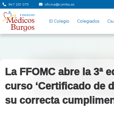
947 201 075
oficina@combu.es
El Colegio
Colegiados
Ci
La FFOMC abre la 3ª ed
curso ‘Certificado de 
su correcta cumplimen