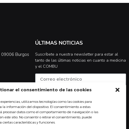
ÚLTIMAS NOTICIAS
0, 09006 Burgos
Suscríbete a nuestra newsletter para estar al
tanto de las últimas noticias en cuanto a medicina
y el COMBU
tionar el consentimiento de las cookies
Acepto la
política de privacidad
 experiencias, utilizamos tecnologías como las cookies para
Suscribirse
 la información del dispositivo. El consentimiento a estas
irá procesar datos como el comportamiento de navegación o las
en este sitio. No consentir o retirar el consentimiento, puede
ciertas características y funciones.