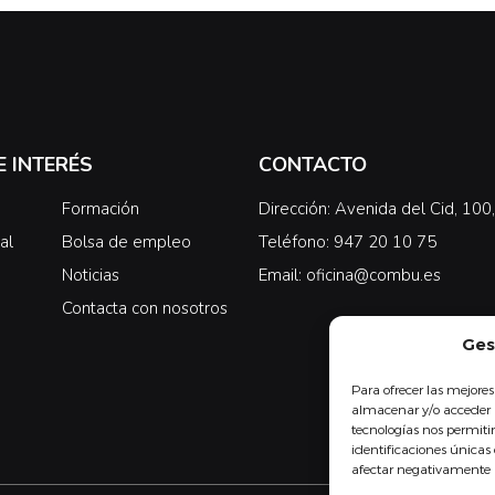
E INTERÉS
CONTACTO
Formación
Dirección: Avenida del Cid, 10
al
Bolsa de empleo
Teléfono: 947 20 10 75
Noticias
Email: oficina@combu.es
Contacta con nosotros
Ges
Para ofrecer las mejores
almacenar y/o acceder a
tecnologías nos permit
identificaciones únicas 
afectar negativamente a 