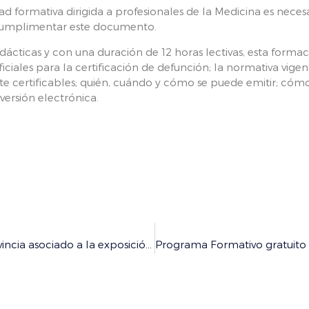
dad formativa dirigida a profesionales de la Medicina es neces
cumplimentar este documento.
dácticas y con una duración de 12 horas lectivas, esta formaci
iales para la certificación de defunción; la normativa vigen
erte certificables; quién, cuándo y cómo se puede emitir; có
ersión electrónica.
Concluye con éxito el ciclo de conferencias por la provincia asociado a la exposición del 125 aniversario