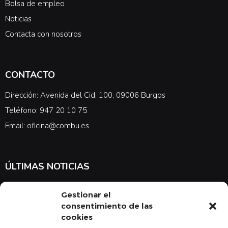
Bolsa de empleo
Noticias
Contacta con nosotros
CONTACTO
Dirección: Avenida del Cid, 100, 09006 Burgos
Teléfono: 947 20 10 75
Email: oficina@combu.es
ÚLTIMAS NOTICIAS
Suscríbete a nuestra newsletter para estar al tanto de las últimas
Gestionar el
noticias en cuanto a medicina y el COMBU
consentimiento de las
cookies