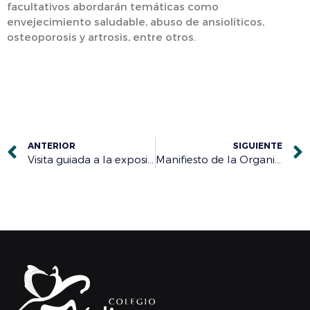
facultativos abordarán temáticas como
envejecimiento saludable, abuso de ansiolíticos,
osteoporosis y artrosis, entre otros.
ANTERIOR
SIGUIENTE
Visita guiada a la exposición: ‘Los Machado. Retrato de Familia’- 7 FEBRERO 2025
Manifiesto de la Organización Médica Colegial ante el borrador de Estatuto Marco