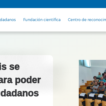
udadanos
Fundación científica
Centro de reconoci
is se
para poder
iudadanos