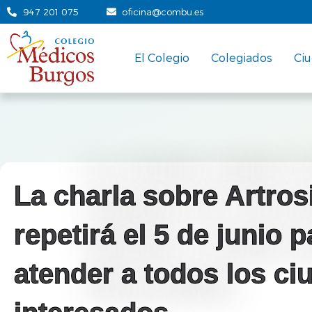
947 201 075
oficina@combu.es
El Colegio
Colegiados
Ci
La charla sobre Artros
repetirá el 5 de junio 
atender a todos los c