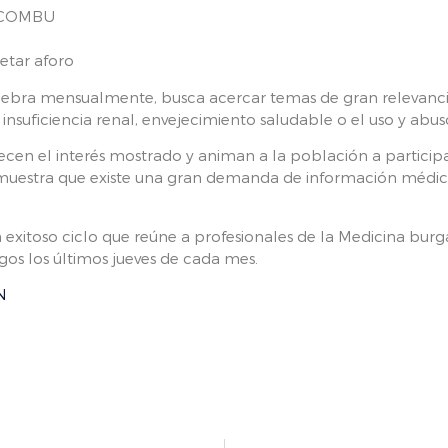
l COMBU
etar aforo
celebra mensualmente, busca acercar temas de gran relevancia
insuficiencia renal, envejecimiento saludable o el uso y abuso 
cen el interés mostrado y animan a la población a participar
muestra que existe una gran demanda de información médica 
n exitoso ciclo que reúne a profesionales de la Medicina burg
gos los últimos jueves de cada mes.
N