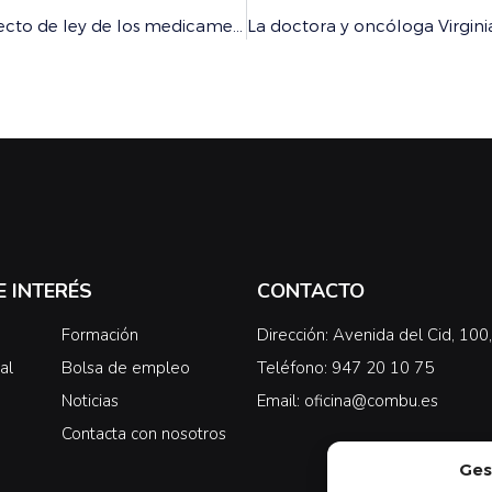
La profesión médica propone cambios en el anteproyecto de ley de los medicamentos para reconocer su liderazgo y garantizar la seguridad del paciente
E INTERÉS
CONTACTO
Formación
Dirección: Avenida del Cid, 10
al
Bolsa de empleo
Teléfono: 947 20 10 75
Noticias
Email: oficina@combu.es
Contacta con nosotros
Ges