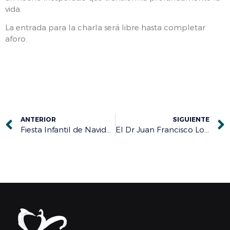
vida.
La entrada para la charla será libre hasta completar
aforo.
ANTERIOR
SIGUIENTE
Fiesta Infantil de Navidad y entrega de premios del concurso navideño el 26 de noviembre
El Dr Juan Francisco Lorenzo deja claro que “el suicidio es un problema de toda la sociedad”