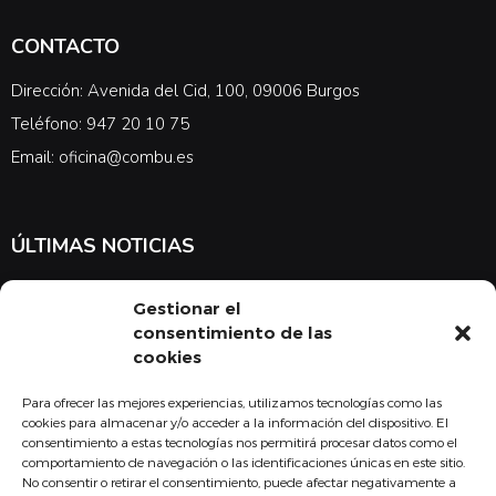
CONTACTO
Dirección: Avenida del Cid, 100, 09006 Burgos
Teléfono: 947 20 10 75
Email: oficina@combu.es
ÚLTIMAS NOTICIAS
Suscríbete a nuestra newsletter para estar al tanto de las últimas
Gestionar el
noticias en cuanto a medicina y el COMBU
consentimiento de las
cookies
Para ofrecer las mejores experiencias, utilizamos tecnologías como las
Acepto la
política de privacidad
cookies para almacenar y/o acceder a la información del dispositivo. El
consentimiento a estas tecnologías nos permitirá procesar datos como el
Suscribirse
comportamiento de navegación o las identificaciones únicas en este sitio.
No consentir o retirar el consentimiento, puede afectar negativamente a