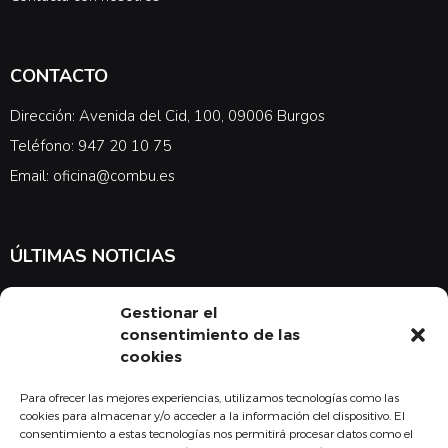
CONTACTO
Dirección: Avenida del Cid, 100, 09006 Burgos
Teléfono: 947 20 10 75
Email: oficina@combu.es
ÚLTIMAS NOTICIAS
Suscríbete a nuestra newsletter para estar al tanto de las últimas
Gestionar el
noticias en cuanto a medicina y el COMBU
consentimiento de las
cookies
Para ofrecer las mejores experiencias, utilizamos tecnologías como las
Acepto la
política de privacidad
cookies para almacenar y/o acceder a la información del dispositivo. El
consentimiento a estas tecnologías nos permitirá procesar datos como el
Suscribirse