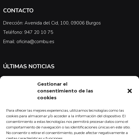
CONTACTO
Dirección: Avenida del Cid, 100, 09006 Burgos
Teléfono: 947 20 10 75
Email: oficina@combu.es
ÚLTIMAS NOTICIAS
Suscríbete a nuestra newsletter para estar al tanto de las últimas
Gestionar el
noticias en cuanto a medicina y el COMBU
consentimiento de las
cookies
Para ofrecer las mejores experiencias, utilizamos tecnologías como las
Acepto la
política de privacidad
cookies para almacenar y/o acceder a la información del dispositivo. El
consentimiento a estas tecnologías nos permitirá procesar datos como el
Suscribirse
comportamiento de navegación o las identificaciones únicas en este sitio.
No consentir o retirar el consentimiento, puede afectar negativamente a
ciertas características y funciones.