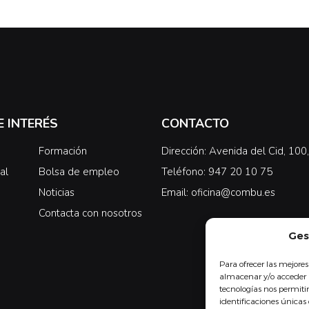
E INTERÉS
CONTACTO
Formación
Dirección: Avenida del Cid, 10
al
Bolsa de empleo
Teléfono: 947 20 10 75
Noticias
Email: oficina@combu.es
Contacta con nosotros
Ges
Para ofrecer las mejores
almacenar y/o acceder a
tecnologías nos permit
identificaciones únicas 