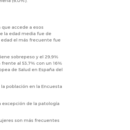
lería (6,0%).
na que accede a esos
ue
la edad media fue de
edad el más frecuente fue
tiene
sobrepeso
y el 29,9%
 frente al 53,7% con un 16%
opea de Salud en España del
 la población en la Encuesta
la excepción de la
patología
mujeres son más frecuentes