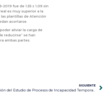
2019 fue de 1,55 ± 1,09 sin
real es muy superior a la
las plantillas de Atención
edan acortarse.
oder aliviar la carga de
de reducirse” se han
ra ambas partes.
SIGUIENTE
El Combu acoge la presentación del Estudio de Procesos de Incapacidad Temporal realizado junto a la patronal