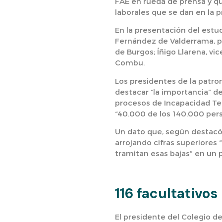
FAE en rueda de prensa y qu
laborales que se dan en la p
En la presentación del estu
Fernández de Valderrama, pr
de Burgos; Íñigo Llarena, vi
Combu.
Los presidentes de la patron
destacar “la importancia” 
procesos de Incapacidad Temp
“40.000 de los 140.000 pers
Un dato que, según destacó 
arrojando cifras superiores
tramitan esas bajas” en un
116 facultativos
El presidente del Colegio d