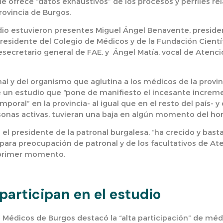
e ofrece “datos exhaustivos” de los procesos y perfiles re
rovincia de Burgos.
dio estuvieron presentes Miguel Ángel Benavente, preside
esidente del Colegio de Médicos y de la Fundación Cientí
cesecretario general de FAE, y Ángel Matía, vocal de Atenc
al y del organismo que aglutina a los médicos de la provin
de un estudio que “pone de manifiesto el incesante incre
oral” en la provincia- al igual que en el resto del país- 
onas activas, tuvieran una baja en algún momento del hor
el presidente de la patronal burgalesa, “ha crecido y bast
 “para preocupación de patronal y de los facultativos de A
 primer momento.
 participan en el estudio
e Médicos de Burgos destacó la “alta participación” de mé