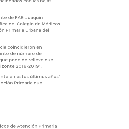
lacionados con las bajas
nte de FAE; Joaquín
fica del Colegio de Médicos
ión Primaria Urbana del
cia coincidieron en
mento de número de
y que pone de relieve que
izonte 2018-2019”.
ante en estos últimos años”,
tención Primaria que
dicos de Atención Primaria