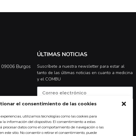
ÚLTIMAS NOTICIAS
0, 09006 Burgos
Suscríbete a nuestra newsletter para estar al
tanto de las últimas noticias en cuanto a medicina
y el COMBU
tionar el consentimiento de las cookies
Acepto la
política de privacidad
 experiencias, utilizamos tecnologías como las cookies para
Suscribirse
 la información del dispositivo. El consentimiento a estas
irá procesar datos como el comportamiento de navegación o las
en este sitio. No consentir o retirar el consentimiento, puede