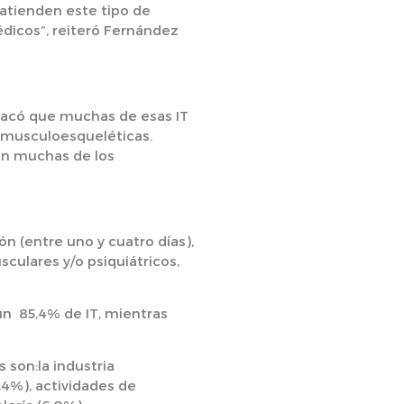
 atienden este tipo de
édicos”, reiteró Fernández
stacó que muchas de esas IT
y musculoesqueléticas.
en muchas de los
ón (entre uno y cuatro días),
culares y/o psiquiátricos,
 un 85,4% de IT, mientras
son:la industria
1,4%), actividades de