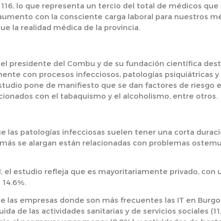
 116, lo que representa un tercio del total de médicos que
n aumento con la consciente carga laboral para nuestros m
e la realidad médica de la provincia.
s, el presidente del Combu y de su fundación científica de
ente con procesos infecciosos, patologías psiquiátricas 
studio pone de manifiesto que se dan factores de riesgo 
cionados con el tabaquismo y el alcoholismo, entre otros.
ue las patologías infecciosas suelen tener una corta duraci
 más se alargan están relacionadas con problemas ostemus
l, el estudio refleja que es mayoritariamente privado, con
l 14.6%.
 las empresas donde son más frecuentes las IT en Burgos 
da de las actividades sanitarias y de servicios sociales (1