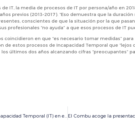
de IT, la media de procesos de IT por persona/año en 2018-
 años previos (2013-2017). “Eso demuestra que la duración 
esentes, conscientes de que la situación por la que pasan 
 sus profesionales “no ayuda” a que esos procesos de IT pu
s coincidieron en que “es necesario tomar medidas” para p
ión de estos procesos de Incapacidad Temporal que “lejos 
los últimos dos años alcanzando cifras “preocupantes” pa
Estudio de Investigación: Evaluación del Proceso de Incapacidad Temporal (IT) en el Área de Salud de Burgos