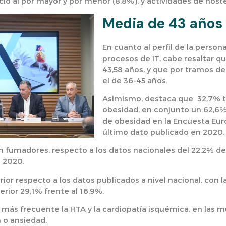
io al por mayor y por menor (8,8%), y actividades de hoste
Media de 43 años
En cuanto al perfil de la perso
procesos de IT, cabe resaltar q
43,58 años, y que por tr
amos de 
el de
36-45 años.
Asimismo, destaca que 32,7% 
obesidad, en conjunto un 62,6%
de obesidad en la Encuesta Eur
último dato publicado en 2020.
on fumadores, respecto a los datos nacionales del 22,2% de
 2020.
rior respecto a los datos publicados a nivel nacional, con 
rior 29,1% frente al 16,9%.
 más frecuente la HTA y la cardiopatía isquémica, en las 
n o ansiedad.