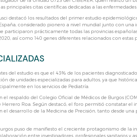
as principales citas científicas dedicadas a las enfermedades
lusci destacó los resultados del primer estudio epidemiológ
spaña, considerado pionero a nivel mundial junto con una ini
ue participaron prácticamente todas las provincias españolas,
2020, así como 140 genes diferentes relacionados con estas 
CIALIZADAS
tes del estudio es que el 43% de los pacientes diagnosticado
ión de unidades especializadas para adultos, ya que históric
ipalmente en los servicios de Pediatría.
 el respaldo del Colegio Oficial de Médicos de Burgos (CO
é Herrero Roa. Según destacó, el foro permitió constatar el 
en el desarrollo de la Medicina de Precisión, tanto desde una
rgos puso de manifiesto el creciente protagonismo de la inv
boración entre investigadores, profesionales sanitarios y a