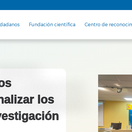
udadanos
Fundación científica
Centro de reconoci
os
alizar los
vestigación