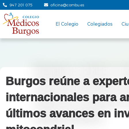
947 201 075
oficina@combu.es
El Colegio
Colegiados
Ci
Burgos reúne a expert
internacionales para an
últimos avances en in