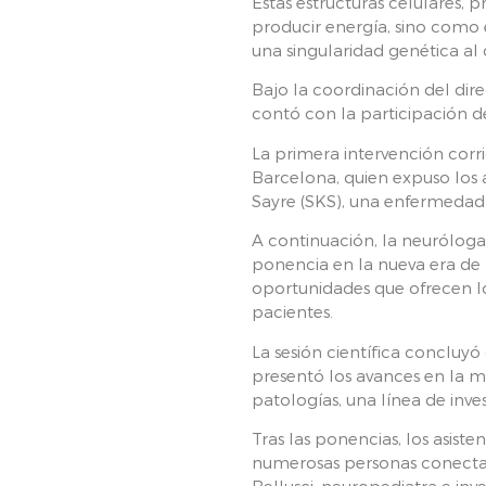
Estas estructuras celulares, 
producir energía, sino como 
una singularidad genética a
Bajo la coordinación del dir
contó con la participación de
La primera intervención corri
Barcelona, quien expuso los 
Sayre (SKS), una enfermedad
A continuación, la neuróloga
ponencia en la nueva era de 
oportunidades que ofrecen lo
pacientes.
La sesión científica concluyó
presentó los avances en la 
patologías, una línea de inve
Tras las ponencias, los asis
numerosas personas conectad
Bellusci, neuropediatra e in