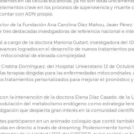
presentes en las células eucariotas, ya no son vistas únicame
elementos clave en los procesos de supervivencia y muerte 
l contar con ADN propio.
ector de la Fundación Ana Carolina Díez Mahou, Javier Pére
 tres destacadas investigadoras de referencia nacional e int
ó a cargo de la doctora Mariona Guitart, investigadora del I
avances logrados en el desarrollo de nuevos tratamientos p
 mitocondrial de elevada complejidad.
 Cristina Domínguez, del Hospital Universitario 12 de Octubr
las terapias dirigidas para las enfermedades mitocondriales,
s tratamientos personalizados para mejorar el pronóstico y l
 con la intervención de la doctora Elena Díaz Casado, de la 
modulación del metabolismo endógeno como estrategia tera
stigación que despierta gran interés en la comunidad científi
tentes participaron en un animado coloquio que contó tambié
as en directo a través de streaming. Posteriormente tomó l
vestigador de la Unidad U723 del CIBERER, quien realizó un 