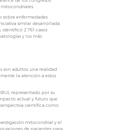
 mitocondriales.
ico sobre enfermedades
ciativa similar desarrollada
 identificó 2.761 casos
patologías y los más
s son adultos, una realidad
amente la atención a estos
MBU), representado por su
impacto actual y futuro que
 perspectiva científica como
estigación mitocondrial y el
sociaciones de pacientes para