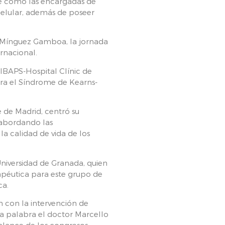
nte como las encargadas de
celular, además de poseer
z Mínguez Gamboa, la jornada
ernacional.
DIBAPS-Hospital Clínic de
ara el Síndrome de Kearns-
e de Madrid, centró su
 abordando las
a calidad de vida de los
Universidad de Granada, quien
péutica para este grupo de
ca.
n con la intervención de
a palabra el doctor Marcello
balance de los congresos