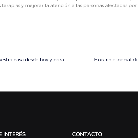
s terapias y mejorar la atención a las personas afectadas po
El Combu recibe a 80 nuevos MIR este 2026: «Esta es vuestra casa desde hoy y para toda vuestra vida profesional»
Horario especial d
E INTERÉS
CONTACTO