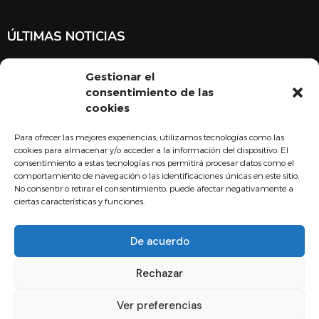
ÚLTIMAS NOTICIAS
Suscríbete a nuestra newsletter para estar al tanto de las últimas
Gestionar el
noticias en cuanto a medicina y el COMBU
consentimiento de las
cookies
Para ofrecer las mejores experiencias, utilizamos tecnologías como las
Acepto la
política de privacidad
cookies para almacenar y/o acceder a la información del dispositivo. El
consentimiento a estas tecnologías nos permitirá procesar datos como el
Suscribirse
comportamiento de navegación o las identificaciones únicas en este sitio.
No consentir o retirar el consentimiento, puede afectar negativamente a
ciertas características y funciones.
De acuerdo
Copyright - 2024 Fundación Colegio Oficial de Médicos Burgos
Rechazar
Aviso legal
Política de Calidad
Política de privacidad
Política de Cookies
Canal de comunicación interna
Ver preferencias