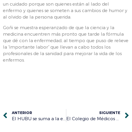
un cuidado porque son quienes están al lado del
enfermo y quienes se someten a sus cambios de humor y
al olvido de la persona querida.
Goñi se muestra esperanzado de que la ciencia y la
medicina encuentren más pronto que tarde la fórmula
que dé con la enfermedad, al tiempo que puso de relieve
la “importante labor” que llevan a cabo todos los
profesionales de la sanidad para mejorar la vida de los
enfermos.
ANTERIOR
SIGUIENTE
El HUBU se suma a la estrategia impulsada para eliminar la Hepatitis C tras atender 275 casos en el último año
El Colegio de Médicos de Burgos da la bienvenida a los nuevos residentes y les anima a ejercer con “compromiso e ilusión”