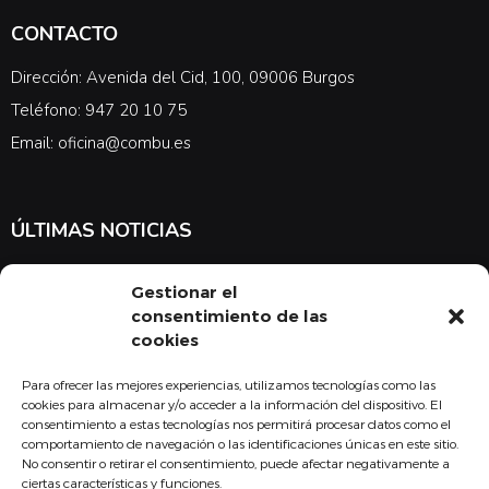
CONTACTO
Dirección: Avenida del Cid, 100, 09006 Burgos
Teléfono: 947 20 10 75
Email: oficina@combu.es
ÚLTIMAS NOTICIAS
Suscríbete a nuestra newsletter para estar al tanto de las últimas
Gestionar el
noticias en cuanto a medicina y el COMBU
consentimiento de las
cookies
Para ofrecer las mejores experiencias, utilizamos tecnologías como las
Acepto la
política de privacidad
cookies para almacenar y/o acceder a la información del dispositivo. El
consentimiento a estas tecnologías nos permitirá procesar datos como el
Suscribirse
comportamiento de navegación o las identificaciones únicas en este sitio.
No consentir o retirar el consentimiento, puede afectar negativamente a
ciertas características y funciones.