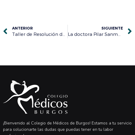
ANTERIOR
SIGUIENTE
Taller de Resolución de Conflictos en el Ámbito Sanitario el 27 de mayo
La doctora Pilar Sanmartín analiza este jueves 30 los peligros del sol en la piel cerrando la exitosa temporada de ‘Charlas con Salud’
¡Bienvenido al Colegio de Médicos de Burgos! Estamos a tu servicio
para solucionarte las dudas que puedas tener en tu labor