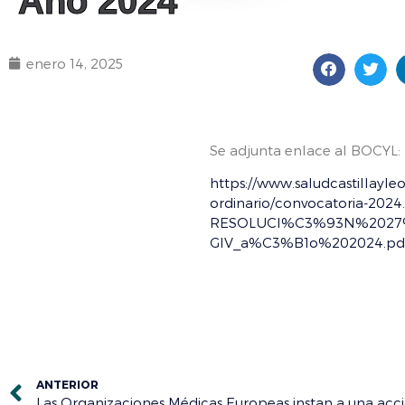
Año 2024
enero 14, 2025
Se adjunta enlace al BOCYL:
https://www.saludcastillayle
ordinario/convocatoria-2024
RESOLUCI%C3%93N%2027%20
GIV_a%C3%B1o%202024.pd
ANTERIOR