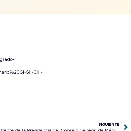
/grado-
o%20GI-GII-GIII-
SIGUIENTE
El Dr. Tomás Cobo renueva al frente de la Presidencia del Consejo General de Médicos