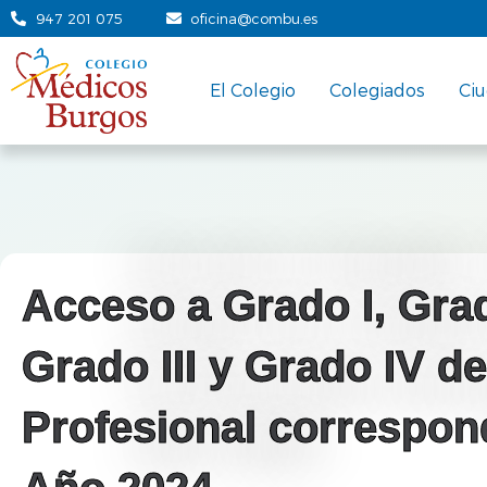
947 201 075
oficina@combu.es
El Colegio
Colegiados
Ci
Acceso a Grado I, Grad
Grado III y Grado IV d
Profesional correspond