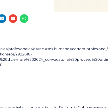
on.es/profesionales/es/recursos-humanos/carrera-profesional
.ficheros/2922618-
diciembre%202024_convocatoria%20proceso%20ordinari
f
Las Organizaciones Médicas Europeas instan a una acción inmediata y coordinada para abordar la crisis del personal sanitario