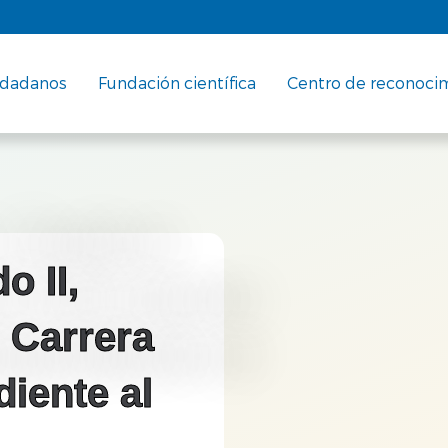
udadanos
Fundación científica
Centro de reconoci
o II,
e Carrera
iente al