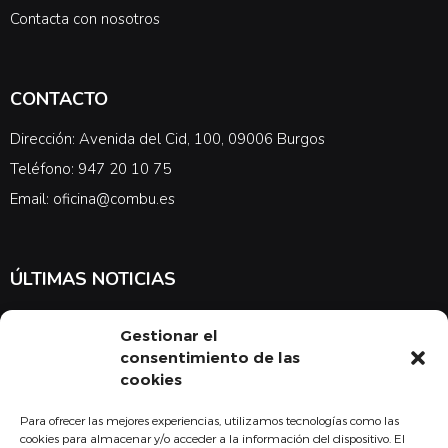
Contacta con nosotros
CONTACTO
Dirección: Avenida del Cid, 100, 09006 Burgos
Teléfono: 947 20 10 75
Email: oficina@combu.es
ÚLTIMAS NOTICIAS
Suscríbete a nuestra newsletter para estar al tanto de las últimas
Gestionar el
noticias en cuanto a medicina y el COMBU
consentimiento de las
cookies
Para ofrecer las mejores experiencias, utilizamos tecnologías como las
Acepto la
política de privacidad
cookies para almacenar y/o acceder a la información del dispositivo. El