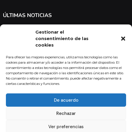
ÚLTIMAS NOTICIAS
Suscríbete a nuestra newsletter para estar al tanto de las últimas
Gestionar el
noticias en cuanto a medicina y el COMBU
consentimiento de las
cookies
Para ofrecer las mejores experiencias, utilizamos tecnologías como las
Acepto la
política de privacidad
cookies para almacenar y/o acceder a la información del dispositivo. El
consentimiento a estas tecnologías nos permitirá procesar datos como el
Suscribirse
comportamiento de navegación o las identificaciones únicas en este sitio.
No consentir o retirar el consentimiento, puede afectar negativamente a
ciertas características y funciones.
De acuerdo
Copyright - 2024 Fundación Colegio Oficial de Médicos Burgos
Rechazar
Aviso legal
Política de Calidad
Política de privacidad
Política de Cookies
Canal de comunicación interna
Ver preferencias