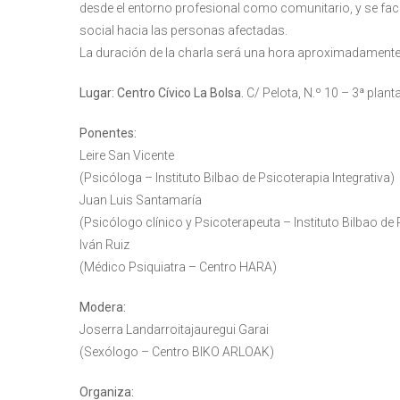
desde el entorno profesional como comunitario, y se faci
social hacia las personas afectadas.
La duración de la charla será una hora aproximadamente
Lugar: Centro Cívico La Bolsa.
C/ Pelota, N.º 10 – 3ª plan
Ponentes:
Leire San Vicente
(Psicóloga – Instituto Bilbao de Psicoterapia Integrativa)
Juan Luis Santamaría
(Psicólogo clínico y Psicoterapeuta – Instituto Bilbao de 
Iván Ruiz
(Médico Psiquiatra – Centro HARA)
Modera:
Joserra Landarroitajauregui Garai
(Sexólogo – Centro BIKO ARLOAK)
Organiza: