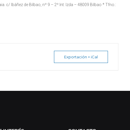
. c/ Ibáñez de Bilbao, nº 9 – 2º Int. Izda – 48009 Bilbao * Tfno.:
Exportación + iCal