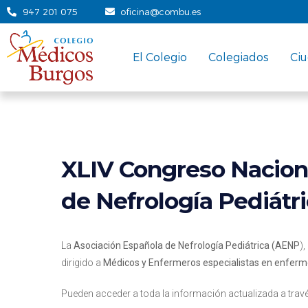
947 201 075
oficina@combu.es
El Colegio
Colegiados
Ci
XLIV Congreso Nacion
de Nefrología Pediátr
La
Asociación Española de Nefrología Pediátrica (AENP
)
dirigido a
Médicos y Enfermeros
especialistas en enferm
Pueden acceder a toda la información actualizada a travé