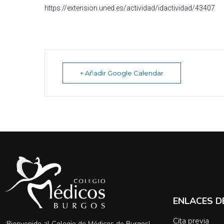
https://extension.uned.es/actividad/idactividad/43407
+ Añadir Google Calendar
ENLACES D
Cita previa
¡Bienvenido al Colegio de Médicos de Burgos!