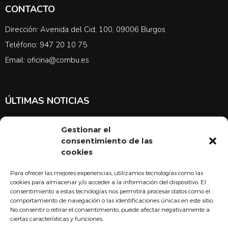
CONTACTO
Dirección: Avenida del Cid, 100, 09006 Burgos
Teléfono: 947 20 10 75
Email: oficina@combu.es
ÚLTIMAS NOTICIAS
Suscríbete a nuestra newsletter para estar al tanto de las últimas
Gestionar el
noticias en cuanto a medicina y el COMBU
consentimiento de las
cookies
Para ofrecer las mejores experiencias, utilizamos tecnologías como las
Acepto la
política de privacidad
cookies para almacenar y/o acceder a la información del dispositivo. El
consentimiento a estas tecnologías nos permitirá procesar datos como el
Suscribirse
comportamiento de navegación o las identificaciones únicas en este sitio.
No consentir o retirar el consentimiento, puede afectar negativamente a
ciertas características y funciones.