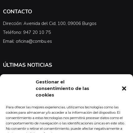
CONTACTO
Dirección: Avenida del Cid, 100, 09006 Burgos
Teléfono: 947 20 10 75
Email: oficina@combu.es
ÚLTIMAS NOTICIAS
Suscríbete a nuestra newsletter para estar al tanto de las últimas
Gestionar el
noticias en cuanto a medicina y el COMBU
consentimiento de las
cookies
Para ofrecer las mejores experiencias, utilizamos tecnologías como las
Acepto la
política de privacidad
cookies para almacenar y/o acceder a la información del dispositivo. El
consentimiento a estas tecnologías nos permitirá procesar datos como el
Suscribirse
comportamiento de navegación o las identificaciones únicas en este sitio.
No consentir o retirar el consentimiento, puede afectar negativamente a