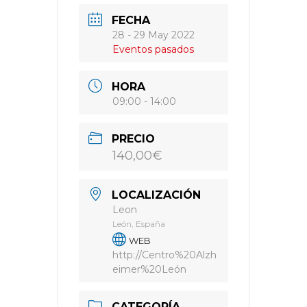
FECHA
28 - 29 May 2022
Eventos pasados
HORA
09:00 - 14:00
PRECIO
140,00€
LOCALIZACIÓN
Leon
León, España
WEB
http://Centro%20Alzh
eimer%20León
CATEGORÍA