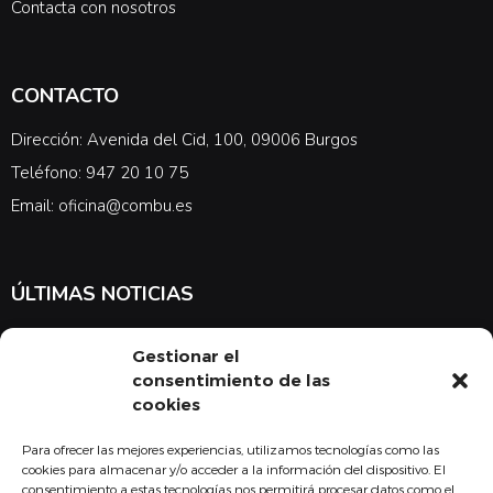
Contacta con nosotros
CONTACTO
Dirección: Avenida del Cid, 100, 09006 Burgos
Teléfono: 947 20 10 75
Email: oficina@combu.es
ÚLTIMAS NOTICIAS
Suscríbete a nuestra newsletter para estar al tanto de las últimas
Gestionar el
noticias en cuanto a medicina y el COMBU
consentimiento de las
cookies
Para ofrecer las mejores experiencias, utilizamos tecnologías como las
Acepto la
política de privacidad
cookies para almacenar y/o acceder a la información del dispositivo. El
consentimiento a estas tecnologías nos permitirá procesar datos como el