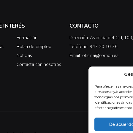
E INTERÉS
CONTACTO
Formación
Dirección: Avenida del Cid, 10
al
Bolsa de empleo
Teléfono: 947 20 10 75
Noticias
Email: oficina@combu.es
Contacta con nosotros
Ges
Para ofrecer las mejores
almacenar y/o acceder a
tecnologías nos permit
identificaciones únicas 
afectar negativamente a 
De acuerd