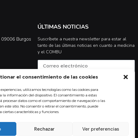
ÚLTIMAS NOTICIAS
0, 09006 Burgos
Suscríbete a nuestra newsletter para estar al
tanto de las últimas noticias en cuanto a medicina
y el COMBU
tionar el consentimiento de las cookies
Acepto la
política de privacidad
 experiencias, utilizamos tecnologías como las cookies para
Suscribirse
 la información del dispositivo. El consentimiento a estas
irá procesar datos como el comportamiento de navegación o las
en este sitio. No consentir o retirar el consentimiento, puede
ciertas características y funciones.
o
Rechazar
Ver preferencias