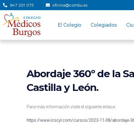
947 201 075
oficina@combu.es
El Colegio
Colegiados
Ci
Abordaje 360º de la S
Castilla y León.
Para más información visite el siguiente enlace:
https://www.icscyl.com/cursos/2023-11-08/abordaje-360o