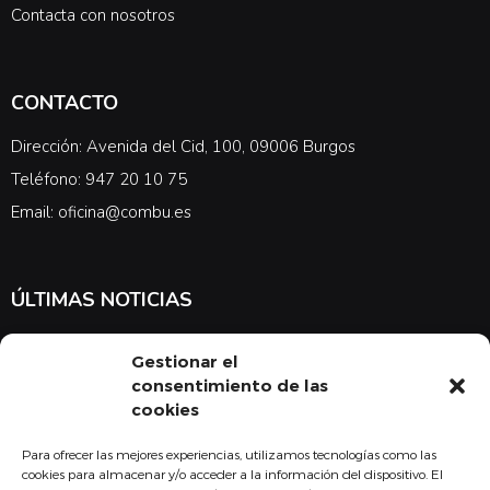
Contacta con nosotros
CONTACTO
Dirección: Avenida del Cid, 100, 09006 Burgos
Teléfono: 947 20 10 75
Email: oficina@combu.es
ÚLTIMAS NOTICIAS
Suscríbete a nuestra newsletter para estar al tanto de las últimas
Gestionar el
noticias en cuanto a medicina y el COMBU
consentimiento de las
cookies
Para ofrecer las mejores experiencias, utilizamos tecnologías como las
Acepto la
política de privacidad
cookies para almacenar y/o acceder a la información del dispositivo. El