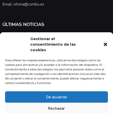
Email: oficina@combu.es
ÚLTIMAS NOTICIAS
Suscríbete a nuestra newsletter para estar al tanto de las últimas
Gestionar el
noticias en cuanto a medicina y el COMBU
consentimiento de las
cookies
Para ofrecer las mejores experiencias, utilizamos tecnologías como las
Acepto la
política de privacidad
cookies para almacenar y/o acceder a la información del dispositivo. El
consentimiento a estas tecnologías nos permitirá procesar datos como el
Suscribirse
comportamiento de navegación o las identificaciones únicas en este sitio.
No consentir o retirar el consentimiento, puede afectar negativamente a
ciertas características y funciones.
De acuerdo
Copyright - 2024 Fundación Colegio Oficial de Médicos Burgos
Rechazar
Aviso legal
Política de Calidad
Política de privacidad