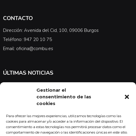
CONTACTO
Dirección: Avenida del Cid, 100, 09006 Burgos
Teléfono: 947 20 10 75
Email: oficina@combu.es
ÚLTIMAS NOTICIAS
Suscríbete a nuestra newsletter para estar al tanto de las últimas
Gestionar el
noticias en cuanto a medicina y el COMBU
consentimiento de las
cookies
Para ofrecer las mejores experiencias, utilizamos tecnologías como las
Acepto la
política de privacidad
cookies para almacenar y/o acceder a la información del dispositivo. El
consentimiento a estas tecnologías nos permitirá procesar datos como el
Suscribirse
comportamiento de navegación o las identificaciones únicas en este sitio.