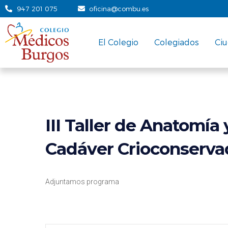
947 201 075
oficina@combu.es
El Colegio
Colegiados
Ci
III Taller de Anatomía 
Cadáver Crioconserva
Adjuntamos programa