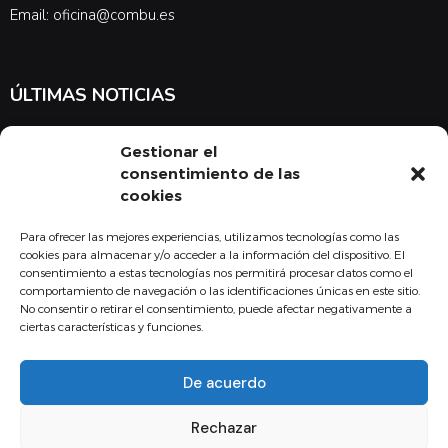
Email: oficina@combu.es
ÚLTIMAS NOTICIAS
Suscríbete a nuestra newsletter para estar al tanto de las últimas
Gestionar el
noticias en cuanto a medicina y el COMBU
consentimiento de las
cookies
Para ofrecer las mejores experiencias, utilizamos tecnologías como las
Acepto la
política de privacidad
cookies para almacenar y/o acceder a la información del dispositivo. El
consentimiento a estas tecnologías nos permitirá procesar datos como el
Suscribirse
comportamiento de navegación o las identificaciones únicas en este sitio.
No consentir o retirar el consentimiento, puede afectar negativamente a
ciertas características y funciones.
De acuerdo
Copyright - 2024 Fundación Colegio Oficial de Médicos Burgos
Rechazar
Aviso legal
Política de Calidad
Política de privacidad