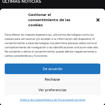
ÚLTIMAS NOTICIAS
Suscríbete a nuestra newsletter para estar al tanto de las últimas
Gestionar el
noticias en cuanto a medicina y el COMBU
consentimiento de las
cookies
Para ofrecer las mejores experiencias, utilizamos tecnologías como las
Acepto la
política de privacidad
cookies para almacenar y/o acceder a la información del dispositivo. El
consentimiento a estas tecnologías nos permitirá procesar datos como el
Suscribirse
comportamiento de navegación o las identificaciones únicas en este sitio.
No consentir o retirar el consentimiento, puede afectar negativamente a
ciertas características y funciones.
De acuerdo
Copyright - 2024 Fundación Colegio Oficial de Médicos Burgos
Rechazar
Aviso legal
Política de Calidad
Política de privacidad
Política de Cookies
Canal de comunicación interna
Ver preferencias
Diseño web Difadi.com
Política de Cookies
Política de Privacidad
Aviso legal