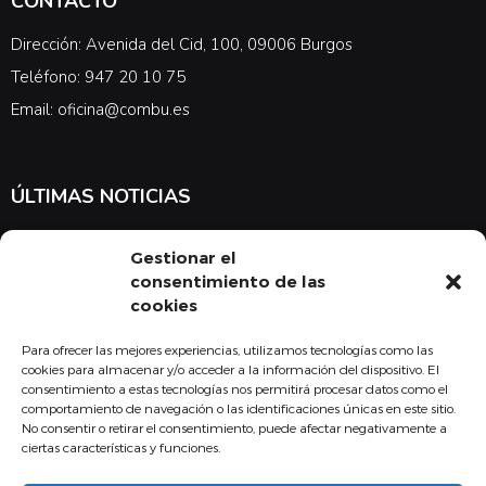
CONTACTO
Dirección: Avenida del Cid, 100, 09006 Burgos
Teléfono: 947 20 10 75
Email: oficina@combu.es
ÚLTIMAS NOTICIAS
Suscríbete a nuestra newsletter para estar al tanto de las últimas
Gestionar el
noticias en cuanto a medicina y el COMBU
consentimiento de las
cookies
Para ofrecer las mejores experiencias, utilizamos tecnologías como las
Acepto la
política de privacidad
cookies para almacenar y/o acceder a la información del dispositivo. El
consentimiento a estas tecnologías nos permitirá procesar datos como el
Suscribirse
comportamiento de navegación o las identificaciones únicas en este sitio.
No consentir o retirar el consentimiento, puede afectar negativamente a
ciertas características y funciones.