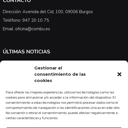
CONTACTO
Dirección: Avenida del Cid, 100, 09006 Burgos
Teléfono: 947 20 10 75
Email: oficina@combu.es
ÚLTIMAS NOTICIAS
Suscríbete a nuestra newsletter para estar al tanto de las últimas
Gestionar el
noticias en cuanto a medicina y el COMBU
consentimiento de las
cookies
Para ofrecer las mejores experiencias, utilizamos tecnologías como las
Acepto la
política de privacidad
cookies para almacenar y/o acceder a la información del dispositivo. El
consentimiento a estas tecnologías nos permitirá procesar datos como el
Suscribirse
comportamiento de navegación o las identificaciones únicas en este sitio.
No consentir o retirar el consentimiento, puede afectar negativamente a
ciertas características y funciones.