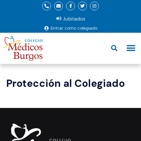
Jubilados
Entrar como colegiado
Fund
Ce
Protección al Colegiado